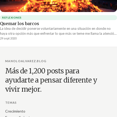
REFLEXIONES
Quemar los barcos
La idea de decidir ponerse voluntariamente en una situación en donde no
haya otra opción más que enfrentar lo que más se teme me llama la atención.
Me aterra, pero me llama la atención.
29 sept 2020
MANOLOALVAREZ.BLOG
Más de 1,200 posts para
ayudarte a pensar diferente y
vivir mejor.
TEMAS
Crecimiento