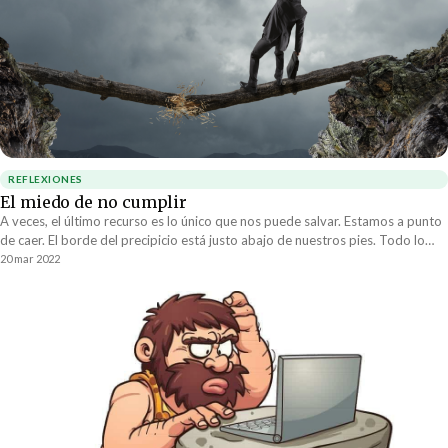
REFLEXIONES
El miedo de no cumplir
A veces, el último recurso es lo único que nos puede salvar. Estamos a punto
de caer. El borde del precipicio está justo abajo de nuestros pies. Todo lo
que se necesita es tomar un paso más y puff, todo se acaba. Y luego,
20 mar 2022
repentinamente despertamos, recordamos ese miedo de no cumplir, de
fracasar. Y así nos levantamos a trabajar una vez más. El miedo de no cumplir
gana una vez más.