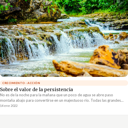
CRECIMIENTO · ACCIÓN
Sobre el valor de la persistencia
No es de la noche para la mañana que un poco de agua se abre paso
montaña abajo para convertirse en un majestuoso rio. Todas las grandes
maravillas de la naturaleza llevan tiempo. Pero el paso del tiempo no es
14 ene 2022
suficiente, cualquier resultado grandioso también necesita de persistencia y
constancia.