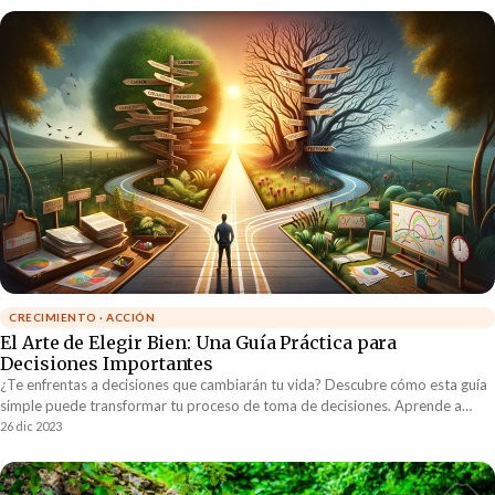
CRECIMIENTO · ACCIÓN
El Arte de Elegir Bien: Una Guía Práctica para
Decisiones Importantes
¿Te enfrentas a decisiones que cambiarán tu vida? Descubre cómo esta guía
simple puede transformar tu proceso de toma de decisiones. Aprende a
elegir no solo bien, sino de manera óptima. Haz clic para descubrir los
26 dic 2023
secretos detrás de una elección inteligente.