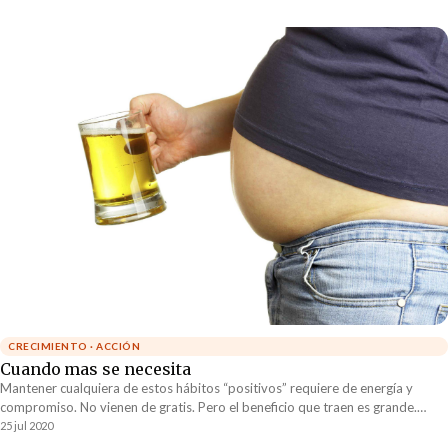
CRECIMIENTO · ACCIÓN
Cuando mas se necesita
Mantener cualquiera de estos hábitos “positivos” requiere de energía y
compromiso. No vienen de gratis. Pero el beneficio que traen es grande.
Sostener un hábito positivo, sea cual sea, mejora considerablemente la
25 jul 2020
calidad de vida.