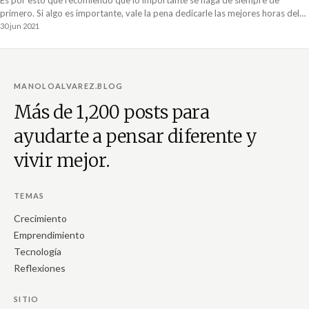
primero. Si algo es importante, vale la pena dedicarle las mejores horas del
día. Lo importante merece tener una mente fresca y enfocada trabajando en
30 jun 2021
ello.
MANOLOALVAREZ.BLOG
Más de 1,200 posts para
ayudarte a pensar diferente y
vivir mejor.
TEMAS
Crecimiento
Emprendimiento
Tecnología
Reflexiones
SITIO