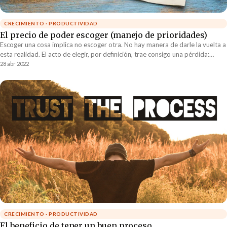
CRECIMIENTO · PRODUCTIVIDAD
El precio de poder escoger (manejo de prioridades)
Escoger una cosa implica no escoger otra. No hay manera de darle la vuelta a
esta realidad. El acto de elegir, por definición, trae consigo una pérdida:
todas aquellas opciones que no fueron seleccionadas.
28 abr 2022
CRECIMIENTO · PRODUCTIVIDAD
El beneficio de tener un buen proceso