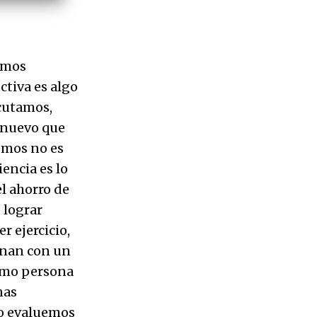
emos
ctiva es algo
cutamos,
 nuevo que
emos no es
encia es lo
l ahorro de
 lograr
r ejercicio,
ionan con un
como persona
nas
to evaluemos