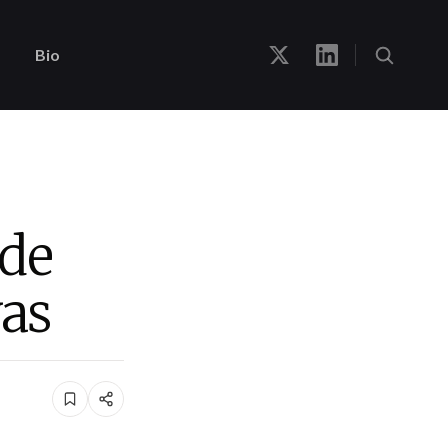
Bio
 de
vas