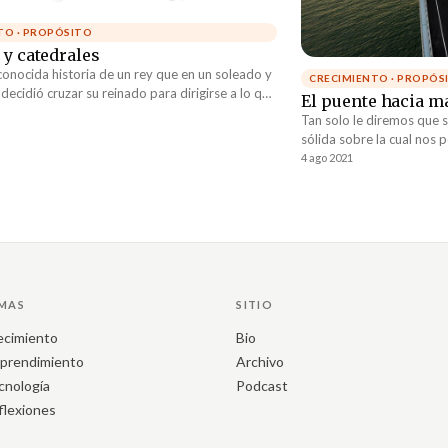
TO · PROPÓSITO
 y catedrales
onocida historia de un rey que en un soleado y
CRECIMIENTO · PROPÓS
decidió cruzar su reinado para dirigirse a lo que
El puente hacia 
deraban el proyecto más importante de todo el
Tan solo le diremos que s
majestuosa catedral que estaba en plena
sólida sobre la cual nos
. Luego de una larga cabalgata y un par de
hacia ese futuro que est
4 ago 2021
tesías el rey finalmente pudo hacer lo que tanto
vez.
lar con los hombres que con sus propias
n edificando la gran catedral.
MAS
SITIO
ecimiento
Bio
prendimiento
Archivo
cnología
Podcast
flexiones