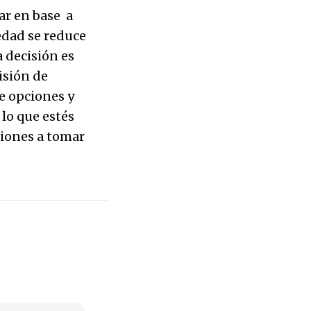
nar en base a
iedad se reduce
a decisión es
isión de
de opciones y
lo que estés
isiones a tomar