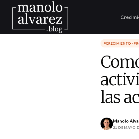
Crecimi
CRECIMIENTO · P
Como 
activ
las a
Manolo Álva
21 DE MAYO D