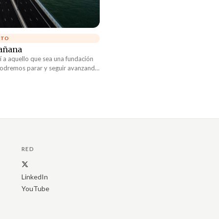
ITO
mañana
í a aquello que sea una fundación
 podremos parar y seguir avanzando
amos construyendo una piedra a la
RED
LinkedIn
YouTube