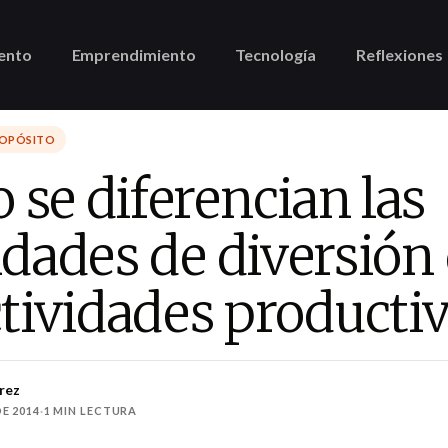
ento
Emprendimiento
Tecnología
Reflexiones
ROPÓSITO
se diferencian las
idades de diversión
ctividades producti
rez
E 2014
·
1 MIN LECTURA