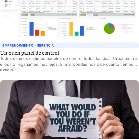
EMPRENDIMIENTO · GERENCIA
Un buen panel de control
Todos usamos distintos paneles de control todos los días. Créanme, sin
ellos no llegaríamos muy lejos. El microondas nos dice cuánto tiempo
falta para que nuestra comida esté lista. El carro nos dice a qué
6 ene 2022
velocidad vamos, cuánta gasolina nos queda y cuál es la temperatura
del aceite. Operar cualquiera de estas simples máquinas sería
prácticamente imposible sin tener la retroalimentación adecuada en un
panel de control visible.