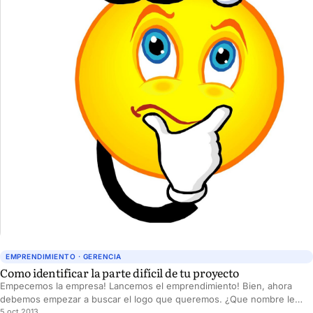
EMPRENDIMIENTO · GERENCIA
Como identificar la parte difícil de tu proyecto
Empecemos la empresa! Lancemos el emprendimiento! Bien, ahora
debemos empezar a buscar el logo que queremos. ¿Que nombre le
vamos a poner a la empresa? etc....
5 oct 2013