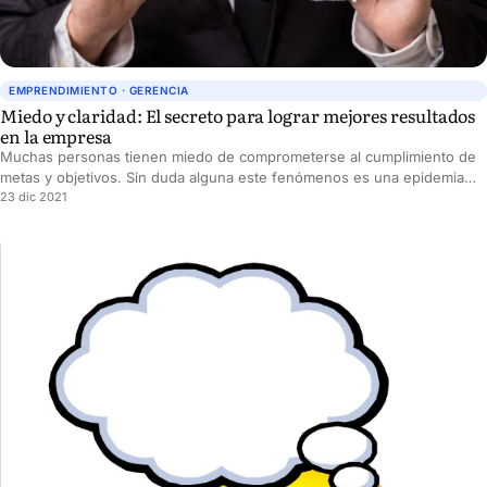
EMPRENDIMIENTO · GERENCIA
Miedo y claridad: El secreto para lograr mejores resultados
en la empresa
Muchas personas tienen miedo de comprometerse al cumplimiento de
metas y objetivos. Sin duda alguna este fenómenos es una epidemia
muy esparcida en el mundo empresarial. El resultado: metas muy
23 dic 2021
ambiguas y una falta de seguimiento que rinden resultados sub
óptimos.