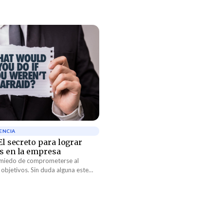
ENCIA
El secreto para lograr
s en la empresa
 miedo de comprometerse al
objetivos. Sin duda alguna este
ia muy esparcida en el mundo
o: metas muy ambiguas y una falta
n resultados sub óptimos.