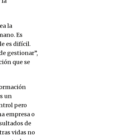
 la
ea la
 mano. Es
 es difícil.
de gestionar”,
ción que se
formación
es un
ntrol pero
una empresa o
sultados de
tras vidas no