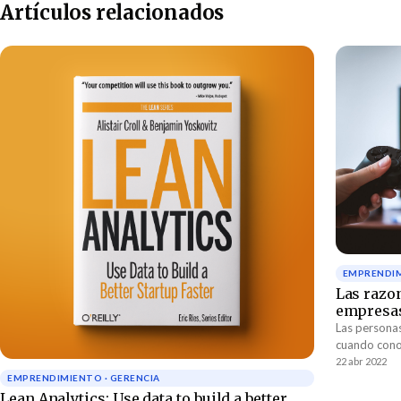
Artículos relacionados
EMPRENDIM
Las razo
empresas
Las personas
cuando cono
el marcador.
22 abr 2022
juego pierd
EMPRENDIMIENTO · GERENCIA
el marcador
Lean Analytics: Use data to build a better