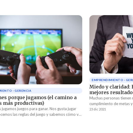
EMPRENDIMIENTO · GER
Miedo y claridad: 
IENTO · GERENCIA
mejores resultado
nes porque jugamos (el camino a
Muchas personas tienen
 más productivas)
cumplimiento de metas y 
 jugamos juegos para ganar. Nos gusta jugar
fenómenos es una epidem
23 dic 2021
cemos las reglas del juego y sabemos cómo va
empresarial. El resultad
 Cuando una de estas dos cosas hace falta, el
de seguimiento que rinde
e su razón de ser. Cuando no sabemos cómo va
 o no entendemos qué es lo que podemos hacer