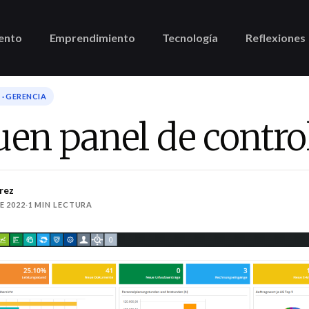
ento
Emprendimiento
Tecnología
Reflexiones
· GERENCIA
en panel de contro
rez
E 2022
·
1 MIN LECTURA