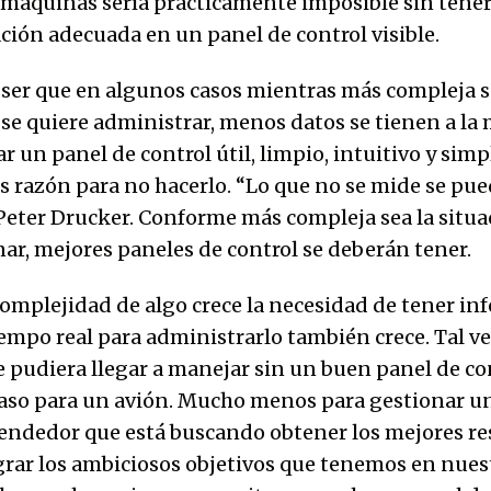
 máquinas sería prácticamente imposible sin tener
ción adecuada en un panel de control visible.
 ser que en algunos casos mientras más compleja s
 se quiere administrar, menos datos se tienen a la
ar un panel de control útil, limpio, intuitivo y simple
es razón para no hacerlo. “Lo que no se mide se pue
 Peter Drucker. Conforme más compleja sea la situa
nar, mejores paneles de control se deberán tener.
omplejidad de algo crece la necesidad de tener in
iempo real para administrarlo también crece. Tal v
 pudiera llegar a manejar sin un buen panel de co
 caso para un avión. Mucho menos para gestionar 
ndedor que está buscando obtener los mejores re
grar los ambiciosos objetivos que tenemos en nues