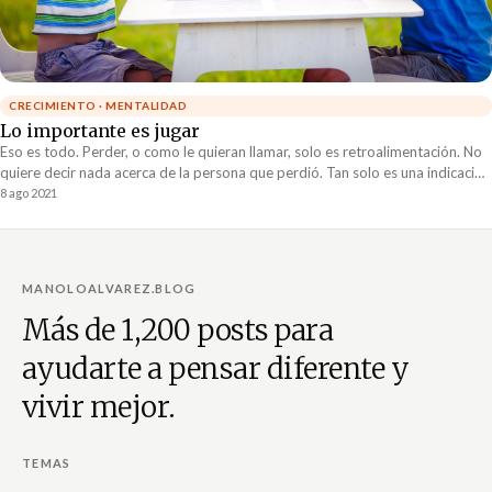
CRECIMIENTO · MENTALIDAD
Lo importante es jugar
Eso es todo. Perder, o como le quieran llamar, solo es retroalimentación. No
quiere decir nada acerca de la persona que perdió. Tan solo es una indicación
de que lo que se hizo no es lo que se requería para ganar
8 ago 2021
MANOLOALVAREZ.BLOG
Más de 1,200 posts para
ayudarte a pensar diferente y
vivir mejor.
TEMAS