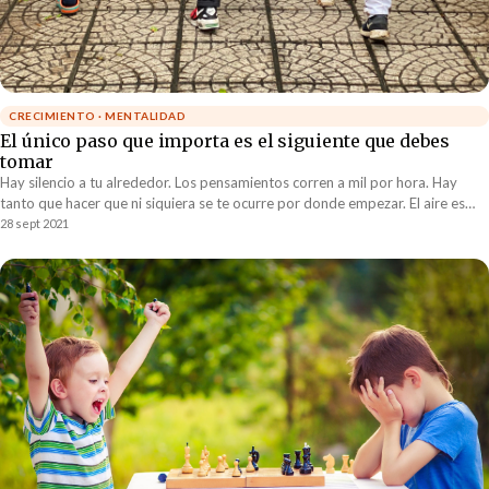
CRECIMIENTO · MENTALIDAD
El único paso que importa es el siguiente que debes
tomar
Hay silencio a tu alrededor. Los pensamientos corren a mil por hora. Hay
tanto que hacer que ni siquiera se te ocurre por donde empezar. El aire es
pesado y sientes que la carga te va a sofocar. Mejor toma un respiro
28 sept 2021
profundo y recuerda que el único paso que importa es el siguiente que debes
tomar. Te preocupa una situación que pudiera ocurrir dentro de 6 meses.
Durante todo este tiempo te ha resultado imposible diseñar un plan
maestro, perfectamente estructurado, que te ayude a prevenir ese desenlace
fatídico que no puedes dejar de visualizar.