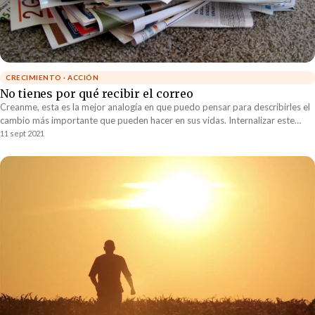
CRECIMIENTO · ACCIÓN
No tienes por qué recibir el correo
Creanme, esta es la mejor analogía en que puedo pensar para describirles el
cambio más importante que pueden hacer en sus vidas. Internalizar este
cambio es lo que los llevará a encontrar la paz que sé que todos están
11 sept 2021
buscando.