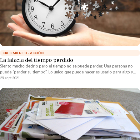
CRECIMIENTO · ACCIÓN
La falacia del tiempo perdido
Siento mucho decirlo pero el tiempo no se puede perder. Una persona no
puede “perder su tiempo”. Lo único que puede hacer es usarlo para algo y
después arrepentirse de que lo usó para eso. Es a esto lo que usualmente se
25 sept 2021
le llama “perder el tiempo”. Es muy chistoso porque se habla de perder el
tiempo como que si la persona no tuviera nada que ver con lo que pasó. La
realidad es otra, la persona claramente decidió utilizar el tiempo para hacer
lo que quería.