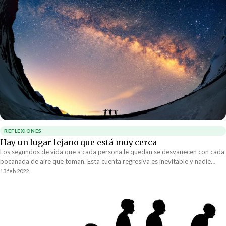
REFLEXIONES
Hay un lugar lejano que está muy cerca
Los segundos de vida que a cada persona le quedan se desvanecen con cada
bocanada de aire que toman. Esta cuenta regresiva es inevitable y nadie
sabe cuándo finalmente el reloj va a llegar a cero. El tiempo no pasa, se
13 feb 2022
acaba.