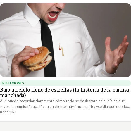
REFLEXIONES
Bajo un cielo lleno de estrellas (la historia de la camisa
manchada)
Aún puedo recordar claramente cómo todo se desbarato en el día en que
tuve una reunión“crucial” con un cliente muy importante. Ese día que quedó
marcado en mi memoria para siempre, fue muy duro. Justo antes de llegar a
8 ene 2022
la oficina en donde todo iba a salir de acuerdo a plan, manché mi camisa.
Claro, la camisa tenia qué ser blanca.