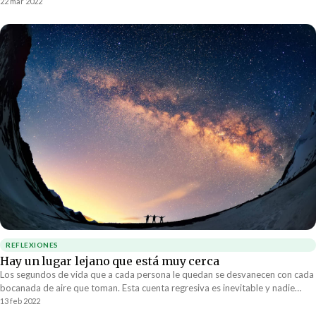
hoyos en que estamos cayendo? Justo esto me estuvo pasando durante los
22 mar 2022
últimos meses. Y fue mi espalda la que pagó un precio infinito por ello. A ver
les cuento.
REFLEXIONES
Hay un lugar lejano que está muy cerca
Los segundos de vida que a cada persona le quedan se desvanecen con cada
bocanada de aire que toman. Esta cuenta regresiva es inevitable y nadie
sabe cuándo finalmente el reloj va a llegar a cero. El tiempo no pasa, se
13 feb 2022
acaba.