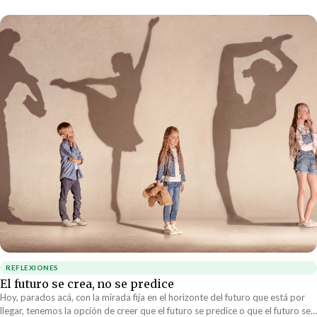
buscar alguna otra opción para seguir con vida. Hay padres de familia
teniendo que decidir entre dejar ir a sus hijos pequeñitos o arriesgar verlos
morir a su lado. Hay hombres y mujeres decidiendo entre quedarse para
luchar por su nación o dejar sus hogares para más nunca volver....
REFLEXIONES
El futuro se crea, no se predice
Hoy, parados acá, con la mirada fija en el horizonte del futuro que está por
llegar, tenemos la opción de creer que el futuro se predice o que el futuro se