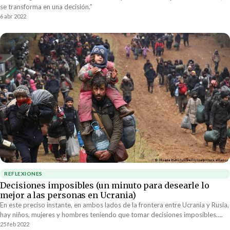
se transforma en una decisión.”
6 abr 2022
REFLEXIONES
Decisiones imposibles (un minuto para desearle lo
mejor a las personas en Ucrania)
En este preciso instante, en ambos lados de la frontera entre Ucrania y Rusia,
hay niños, mujeres y hombres teniendo que tomar decisiones imposibles.
Hay familias que están teniendo que decidir entre permanecer unidas o
25 feb 2022