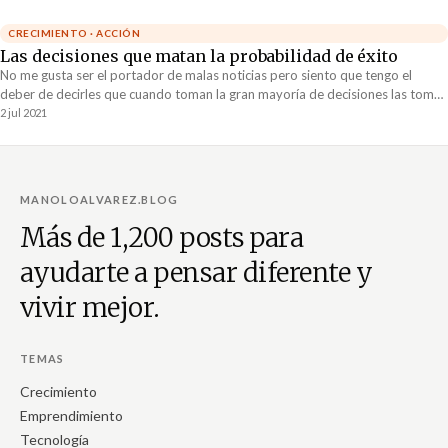
CRECIMIENTO · ACCIÓN
Las decisiones que matan la probabilidad de éxito
No me gusta ser el portador de malas noticias pero siento que tengo el
deber de decirles que cuando toman la gran mayoría de decisiones las toman
para sentirse bien en el momento y no para maximizar sus probabilidades de
2 jul 2021
éxito.
MANOLOALVAREZ.BLOG
Más de 1,200 posts para
ayudarte a pensar diferente y
vivir mejor.
TEMAS
Crecimiento
Emprendimiento
Tecnología