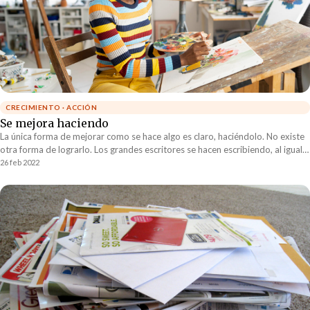
CRECIMIENTO · ACCIÓN
Se mejora haciendo
La única forma de mejorar como se hace algo es claro, haciéndolo. No existe
otra forma de lograrlo. Los grandes escritores se hacen escribiendo, al igual
que los grandes deportistas se hacen entrenando. Los grandes
26 feb 2022
emprendedores se hacen emprendiendo y los más grandes músicos se hacen
tocando sus instrumentos.