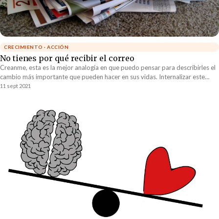
CRECIMIENTO · ACCIÓN
No tienes por qué recibir el correo
Creanme, esta es la mejor analogía en que puedo pensar para describirles el
cambio más importante que pueden hacer en sus vidas. Internalizar este
cambio es lo que los llevará a encontrar la paz que sé que todos están
11 sept 2021
buscando.