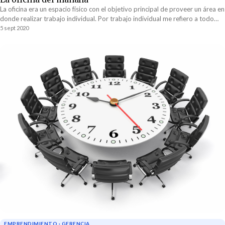
La oficina era un espacio físico con el objetivo principal de proveer un área en
donde realizar trabajo individual. Por trabajo individual me refiero a todo
ese trabajo que hacemos solos, usualmente frente a una computadora. La
5 sept 2020
mayoría de nuestro trabajo.
EMPRENDIMIENTO · GERENCIA