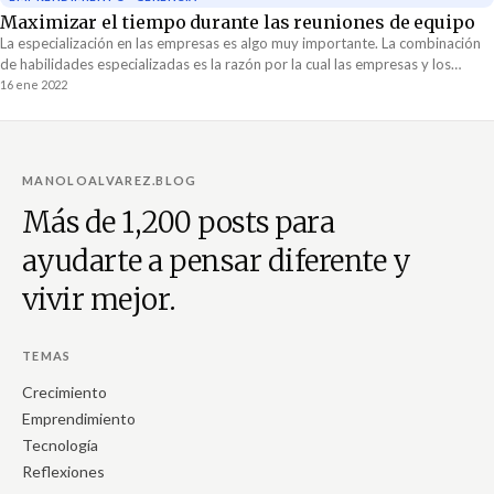
Maximizar el tiempo durante las reuniones de equipo
La especialización en las empresas es algo muy importante. La combinación
de habilidades especializadas es la razón por la cual las empresas y los
equipos existen. Si hacemos una analogía con los deportes lo podemos
16 ene 2022
entender mejor. Un portero se especializa en prevenir goles, un delantero se
especializa en hacer goles. Un equipo de futbol conformado por solo
delanteros nunca ganará un campeonato.
MANOLOALVAREZ.BLOG
Más de 1,200 posts para
ayudarte a pensar diferente y
vivir mejor.
TEMAS
Crecimiento
Emprendimiento
Tecnología
Reflexiones