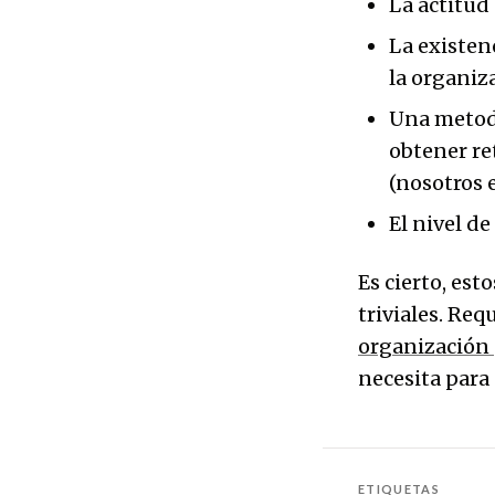
La actitud
La existenc
la organiza
Una metodo
obtener re
(nosotros 
El nivel d
Es cierto, est
triviales. Re
organización 
necesita para 
ETIQUETAS