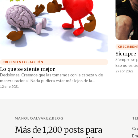
CRECIMIEN
Siempre 
Siempre se 
CRECIMIENTO · ACCIÓN
Eso no es ci
Lo que se siente mejor
siempre est
29 abr 2022
Decisiones. Creemos que las tomamos con la cabeza y de
de NO volve
manera racional. Nada pudiera estar más lejos de la
realidad. Las decisiones, al final del día, las tomamos en
12 ene 2021
base a lo que emocionalmente se siente mejor.
MANOLOALVAREZ.BLOG
TE
Más de 1,200 posts para
Cr
Em