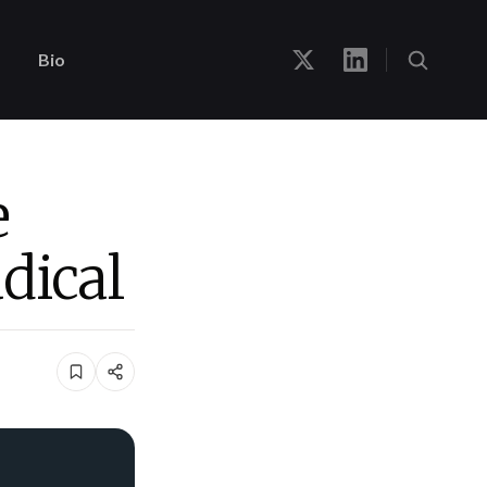
Bio
e
dical