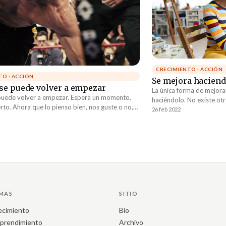
CRECIMIENTO · ACCIÓN
TO · ACCIÓN
Se mejora hacien
se puede volver a empezar
La única forma de mejora
puede volver a empezar. Espera un momento.
haciéndolo. No existe otr
erto. Ahora que lo pienso bien, nos guste o no,
escritores se hacen escri
26 feb 2022
amos volviendo a empezar. No tenemos opción
deportistas se hacen ent
r a empezar.
emprendedores se hacen
músicos se hacen tocand
MAS
SITIO
ecimiento
Bio
prendimiento
Archivo