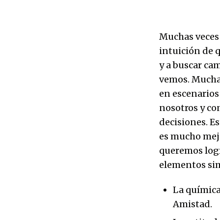
Muchas veces 
intuición de 
y a buscar ca
vemos. Mucha
en escenarios
nosotros y co
decisiones. E
es mucho mej
queremos logr
elementos sim
La química
Amistad.