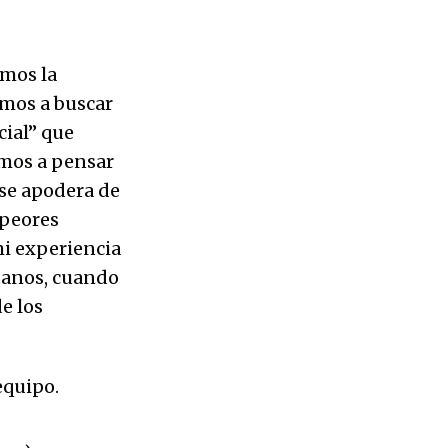
emos la
amos a buscar
cial” que
mos a pensar
se apodera de
 peores
mi experiencia
danos, cuando
e los
equipo.