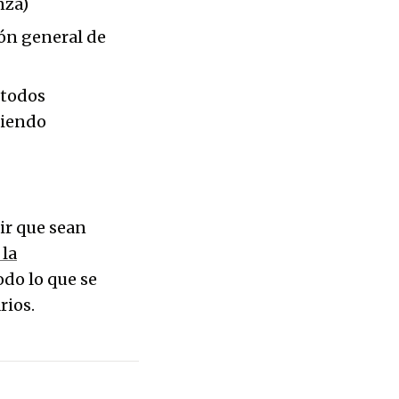
nza)
ión general de
 todos
ciendo
cir que sean
 la
odo lo que se
rios.