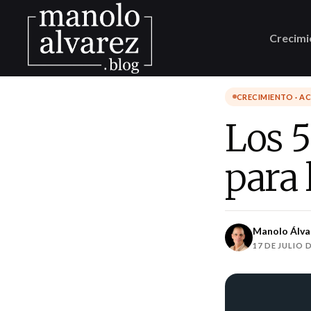
Crecimi
CRECIMIENTO · A
Los 
para 
Manolo Álva
17 DE JULIO D