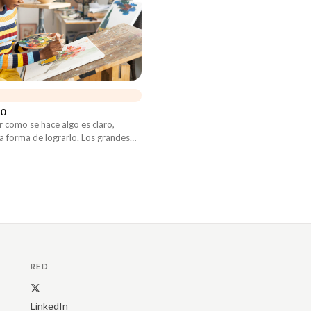
do
r como se hace algo es claro,
a forma de lograrlo. Los grandes
biendo, al igual que los grandes
renando. Los grandes
 emprendiendo y los más grandes
o sus instrumentos.
RED
LinkedIn