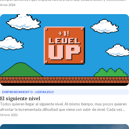
día a día. Descubre cómo la construimos.
4 nov 2024
EMPRENDIMIENTO · LIDERAZGO
El siguiente nivel
Todos quieren llegar al siguiente nivel. Al mismo tiempo, muy pocos quieren
afrontar la incrementada dificultad que viene con subir de nivel. Cada vez
que se sube de nivel se deja lo familiar atrás para enfrentar los desconocidos
14 ene 2022
retos del siguiente nivel. Ojo, no es un video juego de lo que estoy hablando.
Estoy hablando de liderar el crecimiento de una empresa.