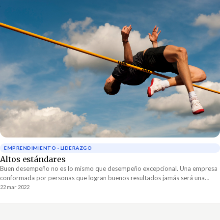
EMPRENDIMIENTO · LIDERAZGO
Altos estándares
Buen desempeño no es lo mismo que desempeño excepcional. Una empresa
conformada por personas que logran buenos resultados jamás será una
empresa líder en el mercado. Con suerte, estas empresas duran unos
22 mar 2022
cuantos años hasta que la creciente presión de la competencia las alcanza.
Los buenos resultados ya no son suficientes para sobrevivir.