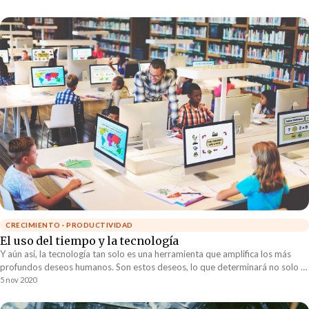
con tal de no hacer lo que tenemos que hacer.
CRECIMIENTO · PRODUCTIVIDAD
El uso del tiempo y la tecnología
Y aún así, la tecnología tan solo es una herramienta que amplifica los más
profundos deseos humanos. Son estos deseos, lo que determinará no solo el
tipo de tecnologías que crearemos, sino que como utilizamos la tecnología
5 nov 2020
que ya tenemos disponible.