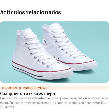
Artículos relacionados
CRECIMIENTO · PRODUCTIVIDAD
Cualquier otra cosa es mejor
Cuando hay una tarea enfrente que no se quiere hacer, cualquier otra cosa es
mejor. En esos momentos puliremos los zapatos blancos, ordenaremos la
oficina, haremos despechadas e incluso veremos Betty la Fea por tercera vez
11 feb 2022