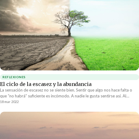
REFLEXIONES
El ciclo de la escasez y la abundancia
La sensación de escasez no se siente bien. Sentir que algo nos hace falta o
que “no habrá” suficiente es incómodo. A nadie le gusta sentirse así. Al
mismo tiempo, es esta sensación la que en gran parte determina la
18 mar 2022
percepción de valor que se tiene de las cosas. La escasez crea valor. La
sensación de escasez de cierto modo, nos motiva.