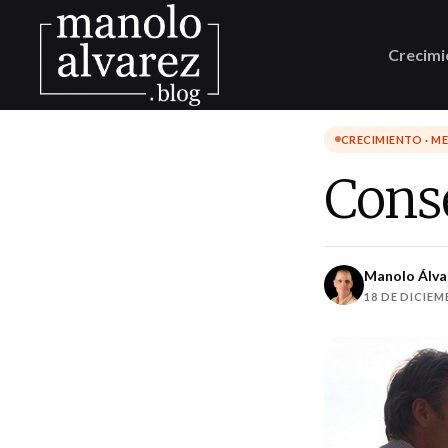
Crecimi
CRECIMIENTO · M
Conse
Manolo Álva
18 DE DICIEM