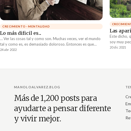
CRECIMIEN
CRECIMIENTO · MENTALIDAD
Las apar
Lo más dificil es...
Este dicho,
… Ver las cosas tal y como son. Muchas veces, ver el mundo
soy muy peq
tal y como es, es demasiado doloroso. Entonces es que
que nuestras
20 dic 2021
decidimos maquillarlo para no sentir dolor.
24 abr 2022
que escucho e
cuidado que 
de otras per
aquellas pe
MANOLOALVAREZ.BLOG
TE
Más de 1,200 posts para
Cr
Em
ayudarte a pensar diferente
Te
y vivir mejor.
Re