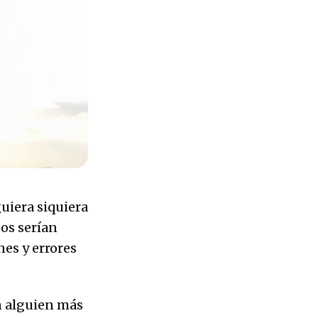
guiera siquiera
dos serían
nes y errores
en alguien más