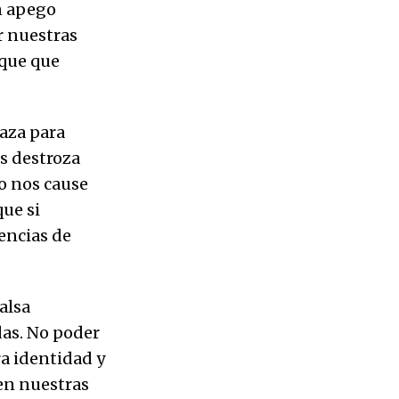
n apego
er nuestras
ique que
aza para
s destroza
o nos cause
ue si
encias de
alsa
das. No poder
a identidad y
en nuestras