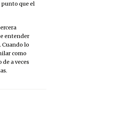
l punto que el
tercera
te entender
. Cuando lo
milar como
 de a veces
as.