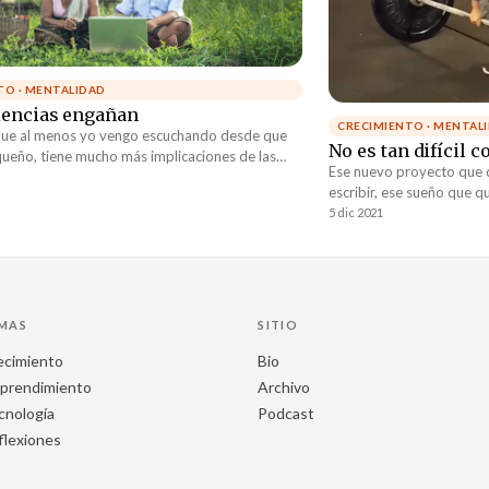
TO · MENTALIDAD
iencias engañan
CRECIMIENTO · MENTAL
 que al menos yo vengo escuchando desde que
No es tan difícil 
ueño, tiene mucho más implicaciones de las
Ese nuevo proyecto que qu
 abuelitas que tanto lo repetían creían. Siempre
escribir, ese sueño que q
ste inolvidable dicho, la referencia es hacia el
quieres construir, esa f
5 dic 2021
se debe tener ante las verdaderas intenciones
nada de eso es tan difíci
sonas, especialmente con las intenciones de
qué.
rsonas que no conocemos bien.
MAS
SITIO
ecimiento
Bio
prendimiento
Archivo
cnología
Podcast
flexiones