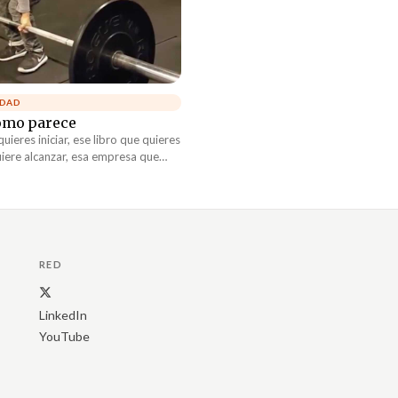
IDAD
como parece
ieres iniciar, ese libro que quieres
uiere alcanzar, esa empresa que
amilia que quiere empezar —créeme,
l como parece. Déjame, te digo por
RED
LinkedIn
YouTube