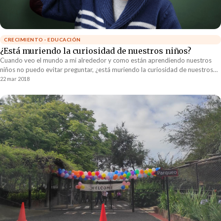
CRECIMIENTO · EDUCACIÓN
¿Está muriendo la curiosidad de nuestros niños?
Cuando veo el mundo a mi alrededor y como están aprendiendo nuestros
niños no puedo evitar preguntar, ¿está muriendo la curiosidad de nuestros
niños?
22 mar 2018