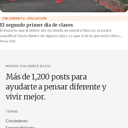
CRECIMIENTO · EDUCACIÓN
El segundo primer día de clases
El impacto que el último año ha tenido en nuestro hijos no se podrá
cuantificar hasta dentro de algunos años. Lo que si sé es que estos niños
valorarán infinitamente a sus amigos, profesores y oportunidades
8 may 2021
académicas.
MANOLOALVAREZ.BLOG
Más de 1,200 posts para
ayudarte a pensar diferente y
vivir mejor.
TEMAS
Crecimiento
Emprendimiento