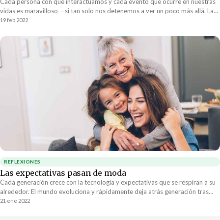
Cada persona con que interactuamos y cada evento que ocurre en nuestras
vidas es maravilloso —si tan solo nos detenemos a ver un poco más allá. La
falta de inspiración y maravilla en el “día a día” no es nada más que la
19 feb 2022
manifestación de nuestra incapacidad de detenernos y profundizar.
REFLEXIONES
Las expectativas pasan de moda
Cada generación crece con la tecnología y expectativas que se respiran a su
alrededor. El mundo evoluciona y rápidamente deja atrás generación tras
generación. El paso de la tecnología marcha hacia adelante y al cabo de unos
21 ene 2022
años una generación ya no entiende a las que vienen atrás.