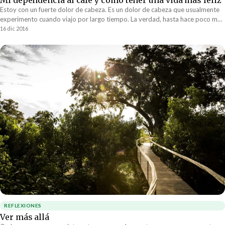
Mi dependencia al café y como tener una vida mas feliz
Estoy con un fuerte dolor de cabeza. Es un dolor de cabeza que usualmente
experimento cuando viajo por largo tiempo. La verdad, hasta hace poco me
pude dar...
16 dic 2016
REFLEXIONES
Ver más allá