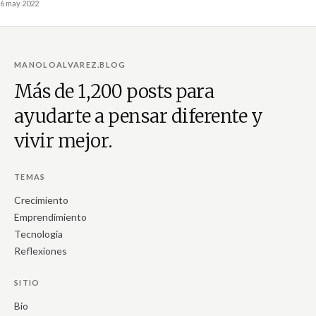
la manera de pensar. Un ejemplo puede terminar de clarificar la expresión:
6 may 2022
MANOLOALVAREZ.BLOG
Más de 1,200 posts para
ayudarte a pensar diferente y
vivir mejor.
TEMAS
Crecimiento
Emprendimiento
Tecnología
Reflexiones
SITIO
Bio