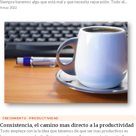
Siempre haremos algo que está mal y que necesita reparación. Todo el
tiempo las cosas se están degradando y se necesita esfuerzo y energía para
4 may 2022
mantenerlas funcionales. ¿Entropía alguien?
CRECIMIENTO · PRODUCTIVIDAD
Consistencia, el camino mas directo a la productividad
Todo empieza con la la idea que tenemos de que ser mas productivos es