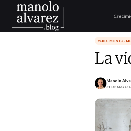
Crecimi
CRECIMIENTO · M
La vi
Manolo Álva
31 DE MAYO D