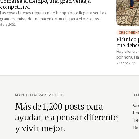
Tomarse el tiempo, una gran ventaja
competitiva
Las cosas buenas requieren de tiempo para llegar a ser. Las
grandes amistades no nacen de un día para el otro. Los
mejores vinos necesitan de muchos años para añejar. Los
6 dic 2021
grandes atletas entrenan durante miles de horas antes de
CRECIMIEN
llegar a triunfar. Nada que valga la pena llega de la noche a la
El único 
mañana.
que debe
Hay silencio
por hora. Ha
por donde em
28 sept 2021
te va a sofo
que el único
tomar. Te pr
dentro de 6
resultado im
MANOLOALVAREZ.BLOG
TE
perfectament
Más de 1,200 posts para
desenlace fa
Cr
Em
ayudarte a pensar diferente
Te
y vivir mejor.
Re