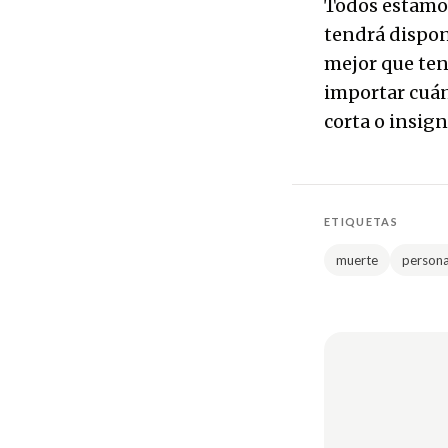
Todos estamo
tendrá dispon
mejor que te
importar cuán
corta o insign
ETIQUETAS
muerte
persona