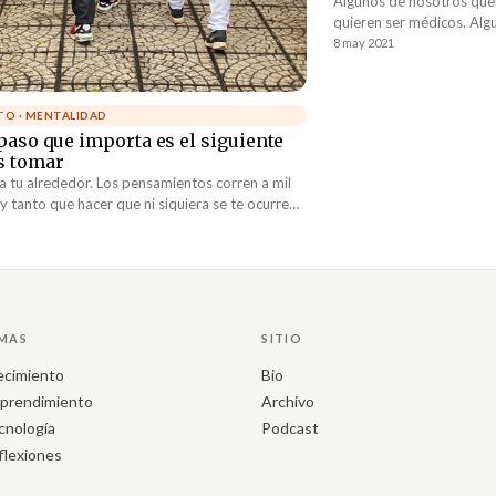
Algunos de nosotros qu
quieren ser médicos. Alg
los gimnasios. Hay quien
8 may 2021
empresarial y otros busca
monasterios.
TO · MENTALIDAD
paso que importa es el siguiente
s tomar
 a tu alrededor. Los pensamientos corren a mil
y tanto que hacer que ni siquiera se te ocurre
pezar. El aire es pesado y sientes que la carga
car. Mejor toma un respiro profundo y recuerda
 paso que importa es el siguiente que debes
eocupa una situación que pudiera ocurrir
 meses. Durante todo este tiempo te ha
posible diseñar un plan maestro,
MAS
SITIO
e estructurado, que te ayude a prevenir ese
tídico que no puedes dejar de visualizar.
ecimiento
Bio
prendimiento
Archivo
cnología
Podcast
flexiones