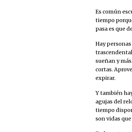
Es común escu
tiempo porque 
pasa es que d
Hay personas 
trascendental
sueñan y más. 
cortas. Aprov
expirar.
Y también hay
agujas del re
tiempo dispon
son vidas que