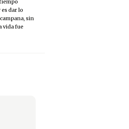
 tiempo
es dar lo
 campana, sin
 vida fue