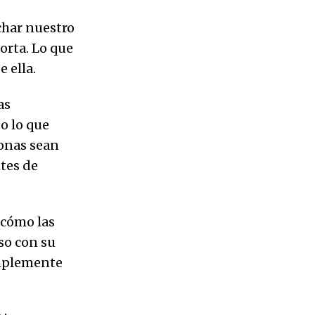
char nuestro
corta. Lo que
 ella.
as
o lo que
sonas sean
tes de
 cómo las
so con su
implemente