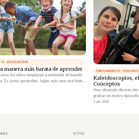
TO · EDUCACIÓN
 la manera más barata de aprender
CRECIMIENTO · EDUCAC
como los niños empiezan a entender el mundo
Kaleidoscopios, el
a. Es como aprenden. Jugar, más que una fuente
Conceptos
, es un mecanismo de supervivencia. Jugar es la
Hoy, después de más de u
 con que todos empezamos a desarrollar
grabar un nuevo episodi
ilidades cognitivas.
mucho trabajo, un pívot f
1 abr 2022
enfoque en estar escribi
proyecto que tanto me in
MAS
SITIO