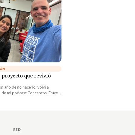
IÓN
 proyecto que revivió
n año de no hacerlo, volví a
o de mi podcast Conceptos. Entre
uerte en la empresa y un intenso
endo he tenido engavetado este
spira. Realmente lo extrañé.
RED