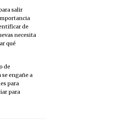
ara salir
 importancia
ntificar de
uevas necesita
ar qué
o de
a se engañe a
des para
iar para