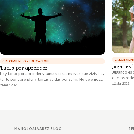
CRECIMIEN
CRECIMIENTO · EDUCACIÓN
Jugar es
Tanto por aprender
Jugando es 
Hay tanto por aprender y tantas cosas nuevas que vivir. Hay
que los rode
tanto por aprender y tantas caídas por sufrir. No dejemos
de diversión
12 abr 2022
que la comodidad nos impida construir. Podemos ser
24 mar 2021
herramienta
mucho mejores si tan solo seguimos aprendiendo hasta que
nuestras hab
llegue la hora de morir.
MANOLOALVAREZ.BLOG
TE