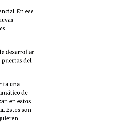
ncial. En ese
uevas
es
de desarrollar
s puertas del
enta una
amático de
zan en estos
r. Estos son
quieren