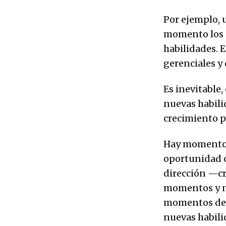
Por ejemplo, 
momento los p
habilidades. 
gerenciales y
Es inevitable,
nuevas habilid
crecimiento p
Hay momentos 
oportunidad o
dirección —cr
momentos y no
momentos deci
nuevas habili