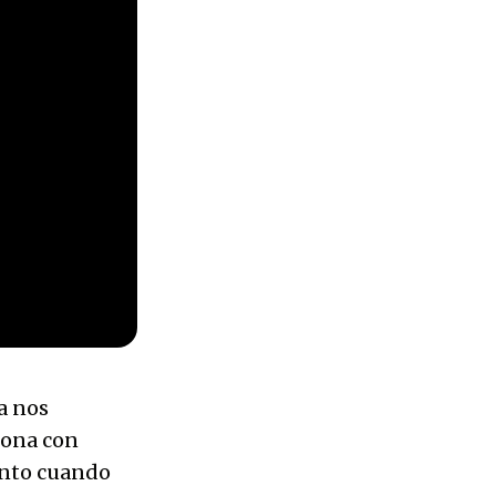
a nos
sona con
ento cuando