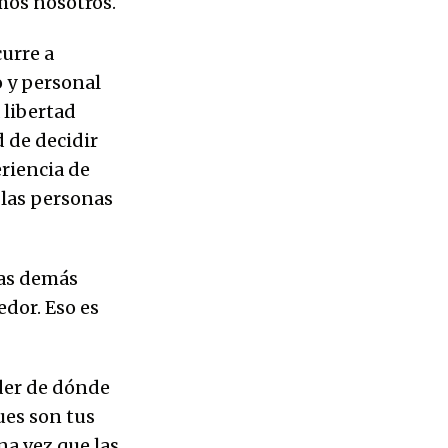
mos nosotros.
urre a
o y personal
 libertad
 de decidir
riencia de
 las personas
 las demás
edor. Eso es
nder de dónde
ues son tus
na vez que las