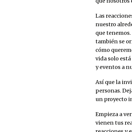
que nosotros 
Las reaccione
nuestro alred
que tenemos. 
también se or
cómo queremo
vida solo est
y eventos a n
Así que la inv
personas. Deja
un proyecto i
Empieza a ver
vienen tus rea
reacciones y e