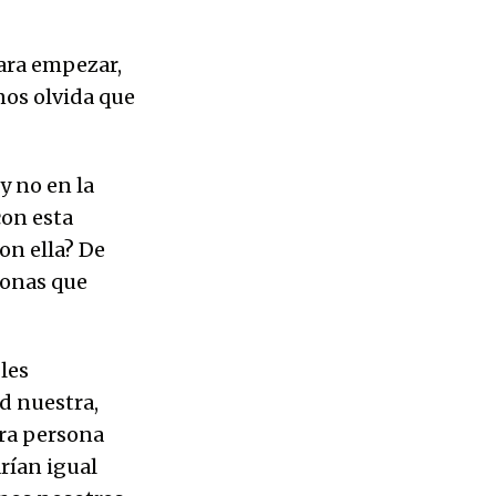
Para empezar,
nos olvida que
y no en la
con esta
on ella? De
sonas que
bles
d nuestra,
tra persona
rían igual