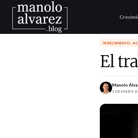
Crecimi
CRECIMIENTO · A
El tr
Manolo Álva
3 DE ENERO D