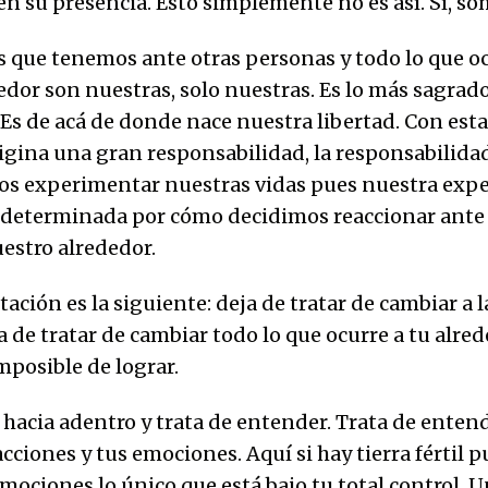
en su presencia. Esto simplemente no es así. Sí, so
s que tenemos ante otras personas y todo lo que oc
edor son nuestras, solo nuestras. Es lo más sagrad
Es de acá de donde nace nuestra libertad. Con esta
igina una gran responsabilidad, la responsabilidad
s experimentar nuestras vidas pues nuestra expe
á determinada por cómo decidimos reaccionar ante
uestro alrededor.
itación es la siguiente: deja de tratar de cambiar a
 de tratar de cambiar todo lo que ocurre a tu alred
mposible de lograr.
 hacia adentro y trata de entender. Trata de ente
cciones y tus emociones. Aquí si hay tierra fértil p
mociones lo único que está bajo tu total control. U