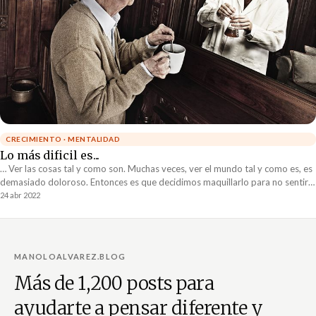
CRECIMIENTO · MENTALIDAD
Lo más dificil es...
… Ver las cosas tal y como son. Muchas veces, ver el mundo tal y como es, es
demasiado doloroso. Entonces es que decidimos maquillarlo para no sentir
dolor.
24 abr 2022
MANOLOALVAREZ.BLOG
Más de 1,200 posts para
ayudarte a pensar diferente y