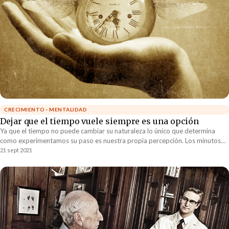
CRECIMIENTO · MENTALIDAD
Dejar que el tiempo vuele siempre es una opción
Ya que el tiempo no puede cambiar su naturaleza lo único que determina
como experimentamos su paso es nuestra propia percepción. Los minutos
en los que deseamos que el reloj se acelere son idénticos a aquellos en los
21 sept 2021
que quisiéramos que el tiempo se detuviera. No existe diferencia alguna.
Nuestra experiencia únicamente depende de como escogemos utilizar el
tiempo que se nos ha regalado.