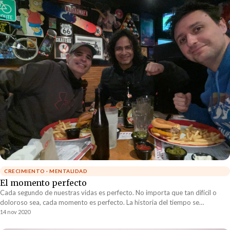
CRECIMIENTO · MENTALIDAD
El momento perfecto
Cada segundo de nuestras vidas es perfecto. No importa que tan difícil o
doloroso sea, cada momento es perfecto. La historia del tiempo se
desenvolverá en la manera que está destinada a desenvolverse.
14 nov 2020