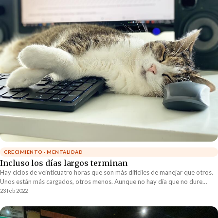
CRECIMIENTO · MENTALIDAD
Incluso los días largos terminan
Hay ciclos de veinticuatro horas que son más difíciles de manejar que otros.
Unos están más cargados, otros menos. Aunque no hay día que no dure
veinticuatro horas, sin duda alguna, algunos se sienten mucho más largos que
23 feb 2022
sus hermanos “pequeños”.