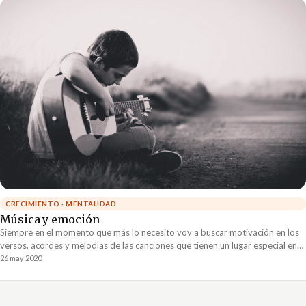
CRECIMIENTO · MENTALIDAD
Música y emoción
Siempre en el momento que más lo necesito voy a buscar motivación en los
versos, acordes y melodías de las canciones que tienen un lugar especial en
mi corazón. Al día de hoy, nunca me ha defraudado.
26 may 2020