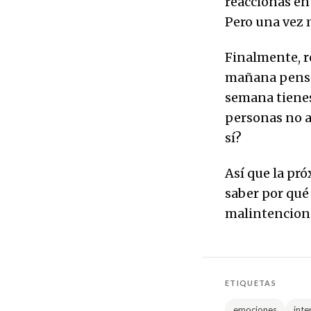
reaccionas en
Pero una vez 
Finalmente, r
mañana pensan
semana tienes
personas no a
sí?
Así que la pr
saber por qué
malintenciona
ETIQUETAS
emociones
inte