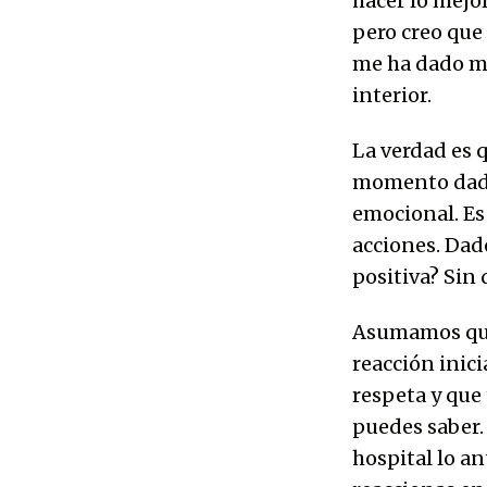
hacer lo mejo
pero creo que
me ha dado me
interior.
La verdad es 
momento dado.
emocional. Es
acciones. Dad
positiva? Sin 
Asumamos que 
reacción inic
respeta y que 
puedes saber. 
hospital lo an