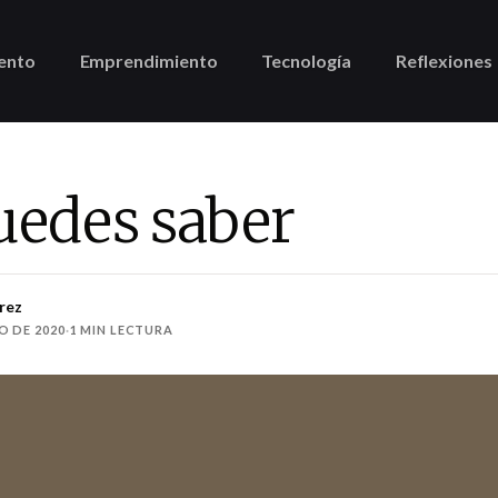
ento
Emprendimiento
Tecnología
Reflexiones
uedes saber
rez
O DE 2020
·
1 MIN LECTURA