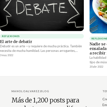
REFLEXIONES
REFLEXION
El arte de debatir
Nadie se
Debatir es un arte —y requiere de mucha práctica. También
ensalada
necesita de mucha humildad. Las personas arrogantes,
a recibir
inseguras y llenas de ego no pueden debatir. Su inclinación
3 may 2022
La habilidad
es pelear. No tienen otra opción. Siempre se están tratando
tipo de músc
de defender.
pone. Las c
20 abr 2022
correlaciona
MANOLOALVAREZ.BLOG
TE
Más de 1,200 posts para
Cr
Em