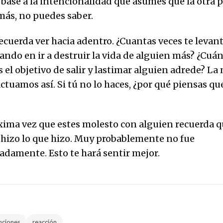
 base a la intencionalidad que asumes que la otra 
más, no puedes saber.
ecuerda ver hacia adentro. ¿Cuantas veces te levant
do en ir a destruir la vida de alguien más? ¿Cuánt
 el objetivo de salir y lastimar alguien adrede? La
ctuamos así. Si tú no lo haces, ¿por qué piensas qu
óxima vez que estes molesto con alguien recuerda 
 hizo lo que hizo. Muy probablemente no fue
damente. Esto te hará sentir mejor.
nciones
reacción