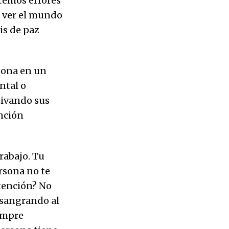
temos errores
e ver el mundo
is de paz
sona en un
ntal o
tivando sus
nción
rabajo. Tu
rsona no te
ntención? No
á sangrando al
iempre