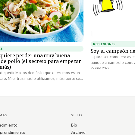
REFLEXIONES
ES
Soy el campeón de
 quiere perder una muy buena
… para ser como era aye
 de pollo (el secreto para empezar
aunque creamos lo contr
 más)
mundo en hoy ser iguale
27 ene 2022
 de pedirle a los demás lo que queremos es un
Porque la gran mayoría 
ulo. Mientras más lo utilizamos, más fuerte se
emocionalmente a los ev
osas que podemos o no obtener están muy
vidas sin siquiera saber 
das con nuestra capacidad de pedir.
MAS
SITIO
ecimiento
Bio
prendimiento
Archivo