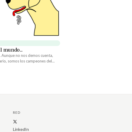
l mundo...
r. Aunque no nos demos cuenta,
ario, somos los campeones del
s a como éramos ayer. ¿Por qué?
del tiempo reaccionamos
entos que suceden en nuestras
qué es lo que está pasando.
RED
LinkedIn