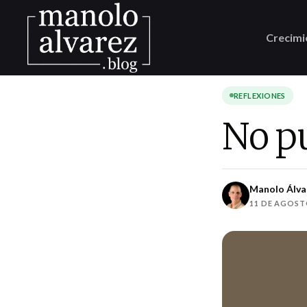
Crecimi
REFLEXIONES
No p
Manolo Álva
11 DE AGOST