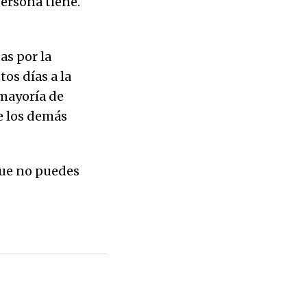
persona tiene.
as por la
os días a la
 mayoría de
e los demás
que no puedes