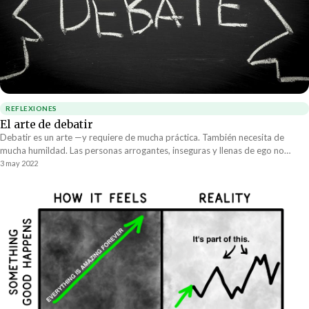
REFLEXIONES
El arte de debatir
Debatir es un arte —y requiere de mucha práctica. También necesita de
mucha humildad. Las personas arrogantes, inseguras y llenas de ego no
pueden debatir. Su inclinación es pelear. No tienen otra opción. Siempre se
3 may 2022
están tratando de defender.