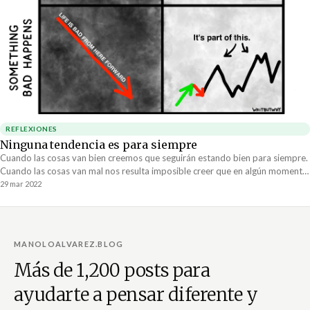
REFLEXIONES
Ninguna tendencia es para siempre
Cuando las cosas van bien creemos que seguirán estando bien para siempre.
Cuando las cosas van mal nos resulta imposible creer que en algún momento
darán la vuelta. Por alguna razón creemos que las tendencias continuan su
29 mar 2022
trayectoria hasta el final de los tiempos.
MANOLOALVAREZ.BLOG
Más de 1,200 posts para
ayudarte a pensar diferente y