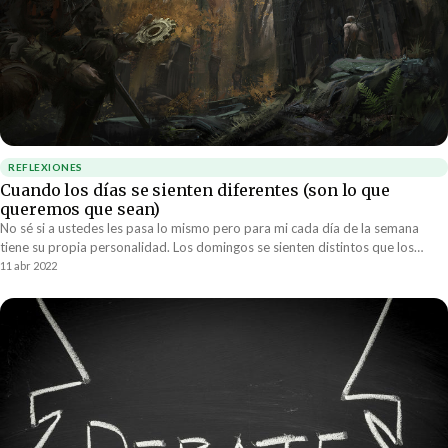
REFLEXIONES
Cuando los días se sienten diferentes (son lo que
queremos que sean)
No sé si a ustedes les pasa lo mismo pero para mi cada día de la semana
tiene su propia personalidad. Los domingos se sienten distintos que los
viernes. Los miércoles no son lo mismo que los martes, y así con cada día de
11 abr 2022
la semana.