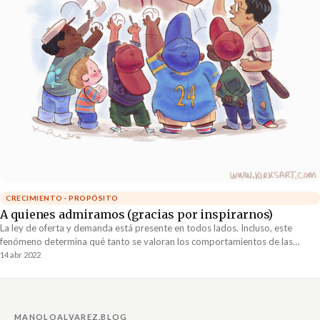
CRECIMIENTO · PROPÓSITO
A quienes admiramos (gracias por inspirarnos)
La ley de oferta y demanda está presente en todos lados. Incluso, este
fenómeno determina qué tanto se valoran los comportamientos de las
personas. Aquellos comportamientos escasos son los que más se estiman.
14 abr 2022
MANOLOALVAREZ.BLOG