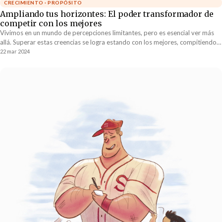
CRECIMIENTO · PROPÓSITO
Ampliando tus horizontes: El poder transformador de
competir con los mejores
Vivimos en un mundo de percepciones limitantes, pero es esencial ver más
allá. Superar estas creencias se logra estando con los mejores, compitiendo y
aprendiendo de ellos para redefinir nuestras posibilidades. Este desafío
22 mar 2024
constante contra la excelencia nos permite superar nuestras propias
barreras y expandir nuestros horizontes.