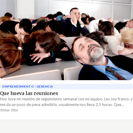
EMPRENDIMIENTO · GERENCIA
Que hueva las reuniones
Hoy tuve mi reunión de seguimiento semanal con mi equipo. Les soy franco, y
me da un poco de pena admitirlo, usualmente nos lleva 2.5 horas. Que
hueva! Y hasta...
30 mar 2016