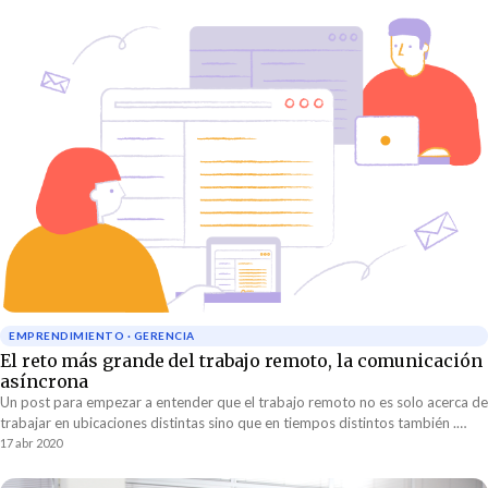
EMPRENDIMIENTO · GERENCIA
El reto más grande del trabajo remoto, la comunicación
asíncrona
Un post para empezar a entender que el trabajo remoto no es solo acerca de
trabajar en ubicaciones distintas sino que en tiempos distintos también .
Para trabajar en tiempos distintos se requiere comunicación asíncrona.
17 abr 2020