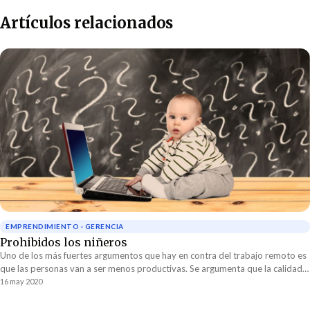
Artículos relacionados
EMPRENDIMIENTO · GERENCIA
Prohibidos los niñeros
Uno de los más fuertes argumentos que hay en contra del trabajo remoto es
que las personas van a ser menos productivas. Se argumenta que la calidad
de el trabajo va a ser inferior por la falta de constante supervisión.
16 may 2020
Prohibidos los niñeros.