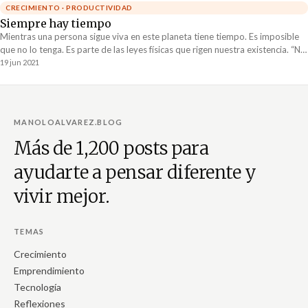
CRECIMIENTO · PRODUCTIVIDAD
Siempre hay tiempo
Mientras una persona sigue viva en este planeta tiene tiempo. Es imposible
que no lo tenga. Es parte de las leyes físicas que rigen nuestra existencia. “No
tengo tiempo” es simplemente la excusa que utilizamos para no tener que
19 jun 2021
decir “ahora prefiero hacer otra cosa.”
MANOLOALVAREZ.BLOG
Más de 1,200 posts para
ayudarte a pensar diferente y
vivir mejor.
TEMAS
Crecimiento
Emprendimiento
Tecnología
Reflexiones