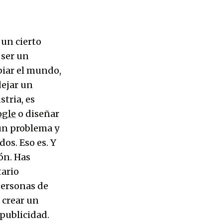
un cierto
 ser un
iar el mundo,
dejar un
tria, es
gle
o diseñar
un problema y
dos. Eso es. Y
ón. Has
ario
personas de
 crear un
publicidad.