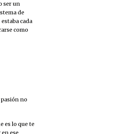
o ser un
sistema de
 estaba cada
trarse como
n pasión no
 es lo que te
 en ese