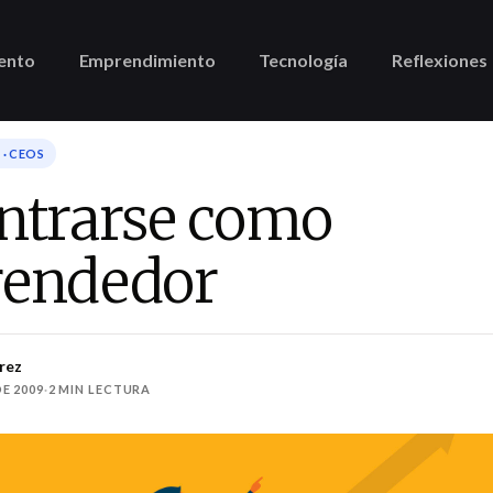
ento
Emprendimiento
Tecnología
Reflexiones
· CEOS
ntrarse como
endedor
rez
E 2009
·
2 MIN LECTURA