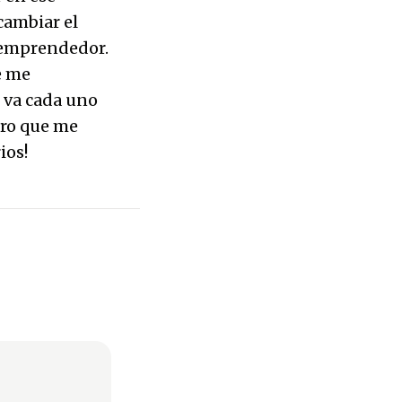
cambiar el
 emprendedor.
e me
o va cada uno
ero que me
ios!