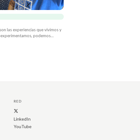
on las experiencias que vivimos y
as experimentamos, podemos
 días serán “buenos”. Si podemos
realmente viviremos una vida digna
RED
LinkedIn
YouTube