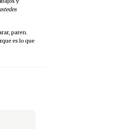
bajos y
ustedes
arar, paren.
rque es lo que