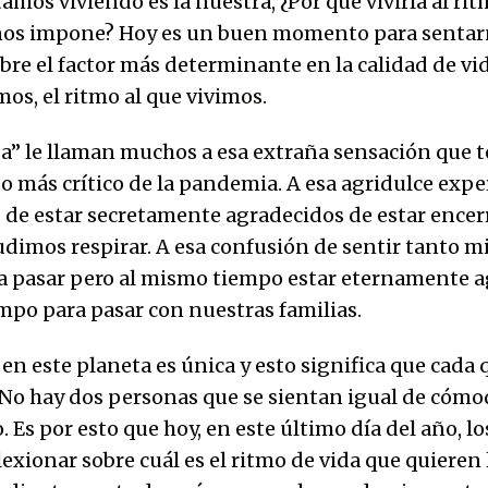
tamos viviendo es la nuestra, ¿Por qué vivirla al ri
nos impone? Hoy es un buen momento para sentar
obre el factor más determinante en la calidad de vi
s, el ritmo al que vivimos.
a” le llaman muchos a esa extraña sensación que 
 más crítico de la pandemia. A esa agridulce expe
 de estar secretamente agradecidos de estar encer
dimos respirar. A esa confusión de sentir tanto m
 a pasar pero al mismo tiempo estar eternamente 
mpo para pasar con nuestras familias.
en este planeta es única y esto significa que cada 
 No hay dos personas que se sientan igual de cómod
 Es por esto que hoy, en este último día del año, lo
lexionar sobre cuál es el ritmo de vida que quieren 