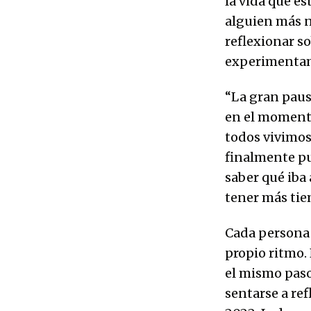
la vida que es
alguien más 
reflexionar s
experimentamo
“La gran paus
en el momento
todos vivimos
finalmente pu
saber qué iba
tener más tie
Cada persona 
propio ritmo.
el mismo paso.
sentarse a ref