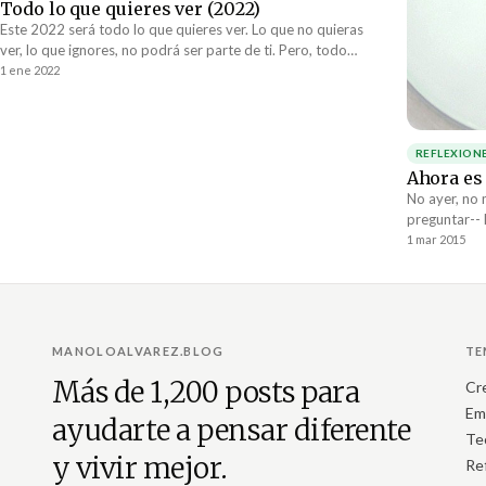
Todo lo que quieres ver (2022)
Este 2022 será todo lo que quieres ver. Lo que no quieras
ver, lo que ignores, no podrá ser parte de ti. Pero, todo
aquello en lo que decidas enfocarte, todo aquello a lo que le
1 ene 2022
prestes atención, eso es lo que será tu realidad durante los
siguientes 365 días. Nosotros decidimos.
REFLEXION
Ahora es
No ayer, no
preguntar-- 
tienes. Es lo
1 mar 2015
MANOLOALVAREZ.BLOG
TE
Más de 1,200 posts para
Cr
Em
ayudarte a pensar diferente
Te
y vivir mejor.
Re