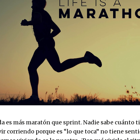
a es más maratón que sprint. Nadie sabe cuánto 
ivir corriendo porque es “lo que toca” no tiene sent