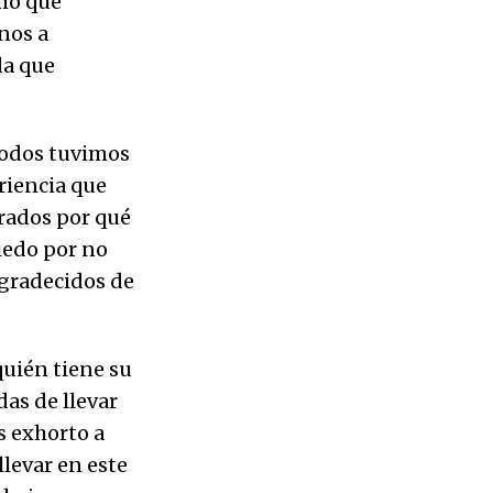
tmo que
nos a
da que
todos tuvimos
riencia que
rados por qué
iedo por no
agradecidos de
quién tiene su
as de llevar
s exhorto a
llevar en este