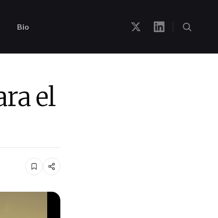
Bio
ra el