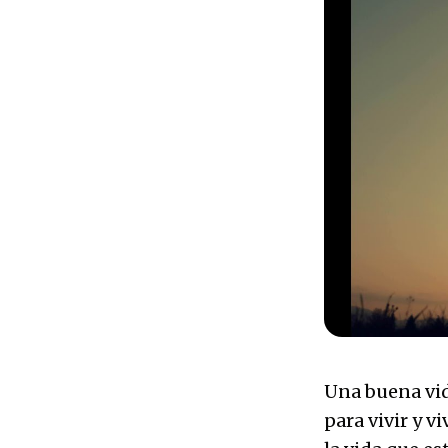
Una buena vid
para vivir y v