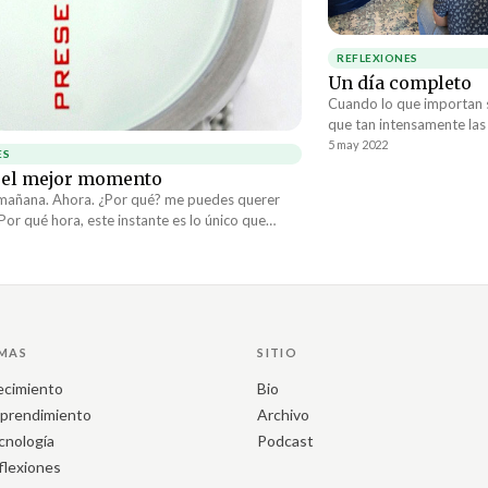
REFLEXIONES
Un día completo
Cuando lo que importan s
que tan intensamente l
garantizar que todos los
5 may 2022
ES
hacer esto día tras día, 
 el mejor momento
de admirar.
 mañana. Ahora. ¿Por qué? me puedes querer
Por qué hora, este instante es lo único que
 único que es real. Ahora, este...
MAS
SITIO
ecimiento
Bio
prendimiento
Archivo
cnología
Podcast
flexiones