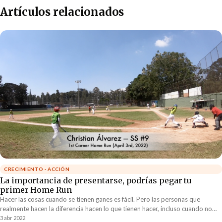
Artículos relacionados
CRECIMIENTO · ACCIÓN
La importancia de presentarse, podrías pegar tu
primer Home Run
Hacer las cosas cuando se tienen ganes es fácil. Pero las personas que
realmente hacen la diferencia hacen lo que tienen hacer, incluso cuando no
tienen las ganas de hacerlo. La valentía de decir “presente” incluso cuando es
3 abr 2022