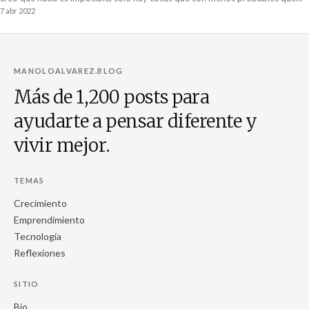
otras. Ver el mundo a través de este lente me ha permitido construir una vida
7 abr 2022
que era muy poco probable para mí.
MANOLOALVAREZ.BLOG
Más de 1,200 posts para
ayudarte a pensar diferente y
vivir mejor.
TEMAS
Crecimiento
Emprendimiento
Tecnología
Reflexiones
SITIO
Bio