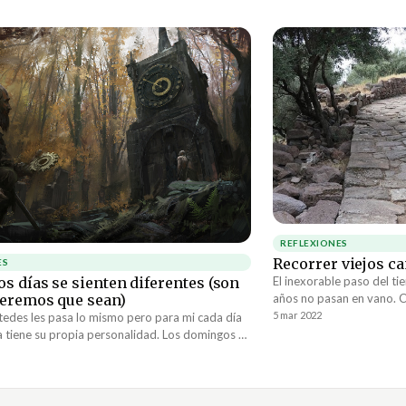
REFLEXIONES
Recorrer viejos c
ES
El inexorable paso del t
s días se sienten diferentes (son
años no pasan en vano. C
ueremos que sean)
han quedado atrás, algun
5 mar 2022
stedes les pasa lo mismo pero para mi cada día
recorrer. Ah, pero aunque
 tiene su propia personalidad. Los domingos se
senderos son dulces, la 
ntos que los viernes. Los miércoles no son lo
ser que los cambios en ci
s martes, y así con cada día de la semana.
prioridades creen un des
regresar siempre arde en