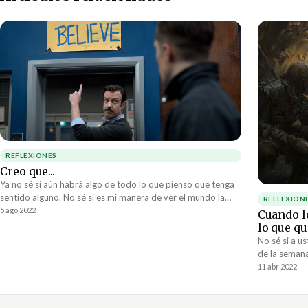
REFLEXIONES
Creo que...
Ya no sé si aún habrá algo de todo lo que pienso que tenga
sentido alguno. No sé si es mi manera de ver el mundo la
REFLEXION
que está torcida o es el mundo en sí el que está perdiendo
5 ago 2022
Cuando lo
la cordura. ¿Seré yo él loco o estarán locos todos los
lo que q
demás? Ustedes me dirán.
No sé si a u
de la semana
sienten disti
11 abr 2022
mismo que lo