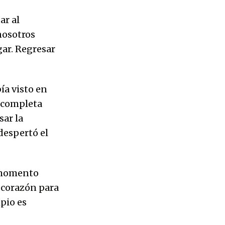
ar al
nosotros
ar. Regresar
ía visto en
 completa
sar la
despertó el
n momento
y corazón para
pio es