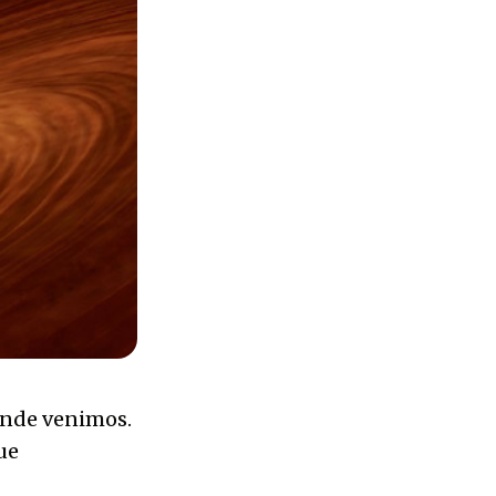
ónde venimos.
ue