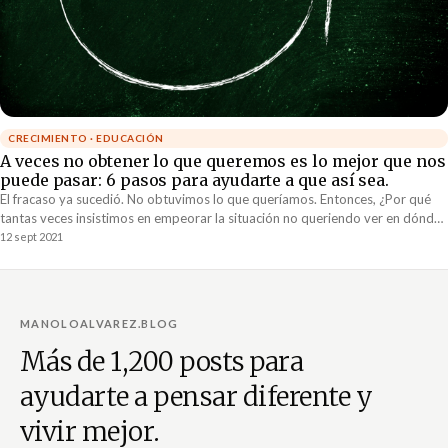
CRECIMIENTO · EDUCACIÓN
A veces no obtener lo que queremos es lo mejor que nos
puede pasar: 6 pasos para ayudarte a que así sea.
El fracaso ya sucedió. No obtuvimos lo que queríamos. Entonces, ¿Por qué
tantas veces insistimos en empeorar la situación no queriendo ver en dónde
fallamos y qué es lo que tenemos que cambiar para mejorar la próxima vez?
12 sept 2021
MANOLOALVAREZ.BLOG
Más de 1,200 posts para
ayudarte a pensar diferente y
vivir mejor.