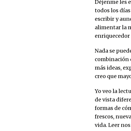
Déjenme les ex
todos los días
escribir y au
alimentar la 
enriquecedor p
Nada se puede 
combinación d
más ideas, ex
creo que mayo
Yo veo la lec
de vista dife
formas de có
frescos, nuev
vida. Leer nos