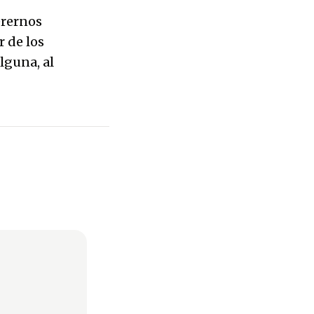
erernos
r de los
lguna, al