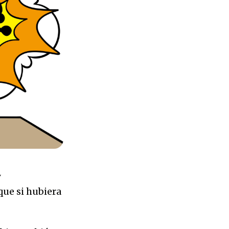
y
ue si hubiera