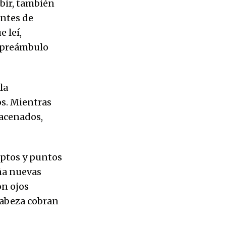
ibir, también
antes de
 leí,
n preámbulo
la
s. Mientras
macenados,
eptos y puntos
eña nuevas
n ojos
cabeza cobran