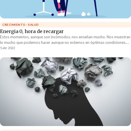
CRECIMIENTO · SALUD
Energia 0, hora de recargar
Estos momentos, aunque son incómodos, nos enseñan mucho. Nos muestran
lo mucho que podemos hacer aunque no estemos en óptimas condiciones.
Nos enseñan a sobrellevar dificultades y a salir adelante aunque las ganas no
5 abr 2022
estén ahí. Nos enseñan a sacar la cabeza del agua.