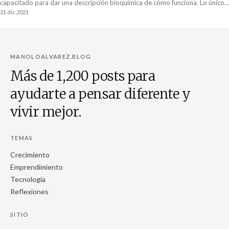
capacitado para dar una descripción bioquímica de cómo funciona. Lo único
que sé es que es una sustancia que libera el cuerpo humano en ciertas
21 dic 2021
condiciones de estrés o emoción que le dan un “boost” a todo el cuerpo.
MANOLOALVAREZ.BLOG
Más de 1,200 posts para
ayudarte a pensar diferente y
vivir mejor.
TEMAS
Crecimiento
Emprendimiento
Tecnología
Reflexiones
SITIO