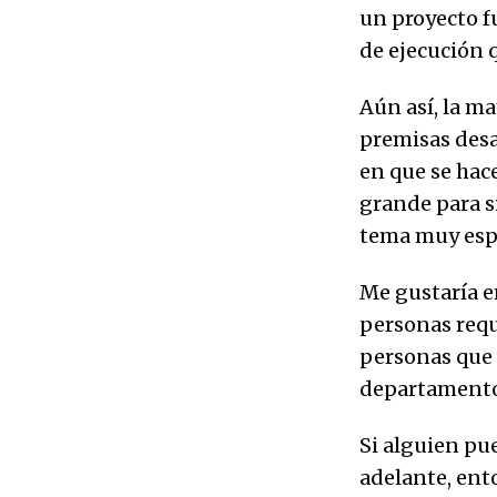
un proyecto fu
de ejecución 
Aún así, la m
premisas desa
en que se hac
grande para s
tema muy espe
Me gustaría e
personas requ
personas que 
departamento,
Si alguien pu
adelante, ent