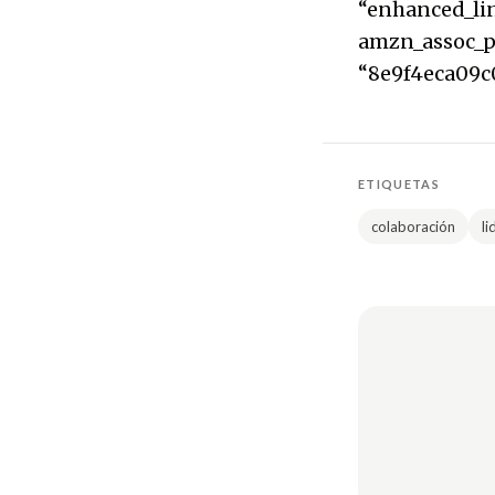
“enhanced_li
amzn_assoc_p
“8e9f4eca09c
ETIQUETAS
colaboración
li