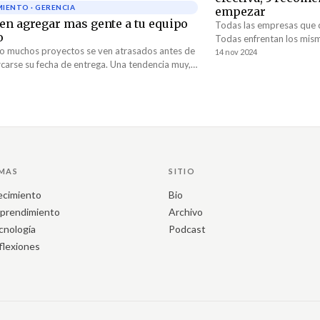
IENTO · GERENCIA
empezar
ien agregar mas gente a tu equipo
Todas las empresas que 
o
Todas enfrentan los mis
o muchos proyectos se ven atrasados antes de
empresa tiene más de 2
14 nov 2024
rcarse su fecha de entrega. Una tendencia muy,
de establecer un sistema g
ular es "agreguemos más gente al...
operación se saldrá de c
de cómo empezar. ????
MAS
SITIO
ecimiento
Bio
prendimiento
Archivo
cnología
Podcast
flexiones