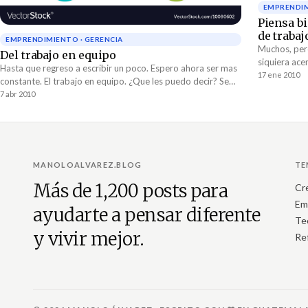
EMPRENDIM
Piensa b
de trabaj
EMPRENDIMIENTO · GERENCIA
Muchos, per
Del trabajo en equipo
siquiera ace
Hasta que regreso a escribir un poco. Espero ahora ser mas
pero muy pop
17 ene 2010
constante. El trabajo en equipo. ¿Que les puedo decir? Se
toma como algo que hacen los equipos...
7 abr 2010
MANOLOALVAREZ.BLOG
TE
Más de 1,200 posts para
Cr
Em
ayudarte a pensar diferente
Te
y vivir mejor.
Re