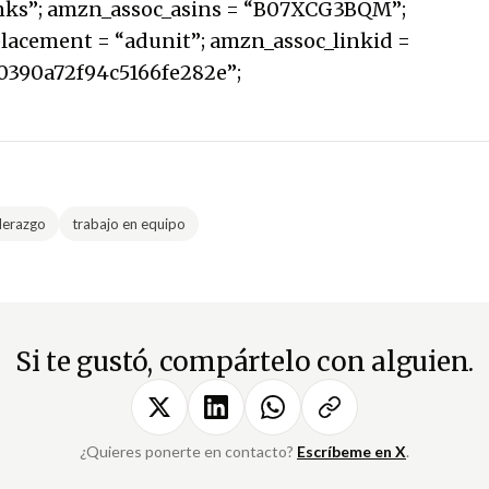
nks”; amzn_assoc_asins = “B07XCG3BQM”;
lacement = “adunit”; amzn_assoc_linkid =
0390a72f94c5166fe282e”;
derazgo
trabajo en equipo
Si te gustó, compártelo con alguien.
¿Quieres ponerte en contacto?
Escríbeme en X
.