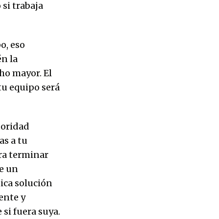
si trabaja
o, eso
n la
ho mayor. El
tu equipo será
toridad
as a tu
ara terminar
de un
ica solución
ente y
si fuera suya.