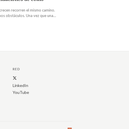
crecen recorren el mismo camino.
mos obstáculos. Una vez que una
0 a 25 colaboradores es momento
erencial. De lo contrario, la
ontrol. Acá hay 5 recomendaciones
RED
LinkedIn
YouTube