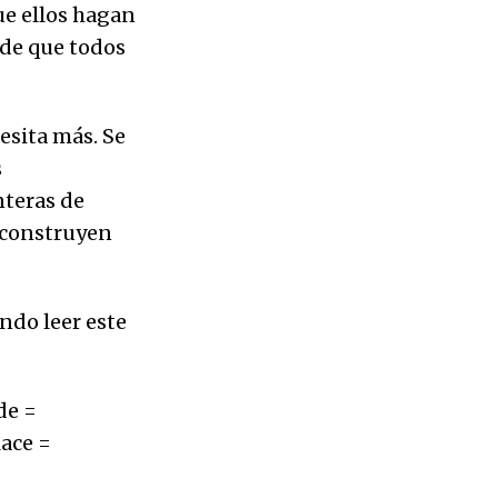
ue ellos hagan
 de que todos
esita más. Se
s
nteras de
 construyen
endo leer este
de =
ace =