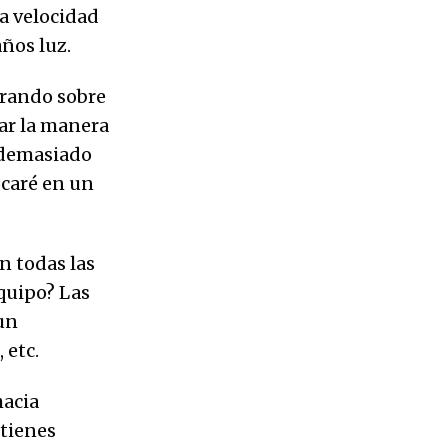
la velocidad
ños luz.
erando sobre
ar la manera
s demasiado
ocaré en un
n todas las
quipo? Las
un
 etc.
hacia
 tienes