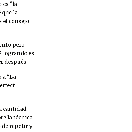
 es “la
 que la
 el consejo
ento pero
á logrando es
er después.
 a “La
erfect
a cantidad.
re la técnica
 de repetir y