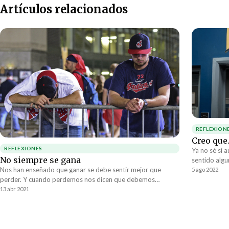
Artículos relacionados
REFLEXION
Creo que..
REFLEXIONES
Ya no sé si 
No siempre se gana
sentido algu
que está tor
Nos han enseñado que ganar se debe sentir mejor que
5 ago 2022
la cordura. 
perder. Y cuando perdemos nos dicen que debemos
demás? Uste
aprender a ser buenos perdedores. Realmente pareciera ser
13 abr 2021
que perder es algo que nos debiera doler.