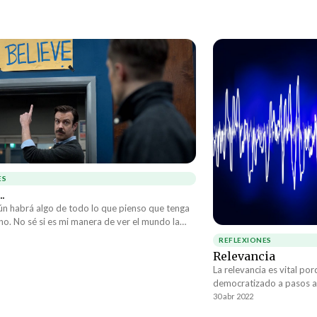
ES
.
aún habrá algo de todo lo que pienso que tenga
no. No sé si es mi manera de ver el mundo la
cida o es el mundo en sí el que está perdiendo
REFLEXIONES
¿Seré yo él loco o estarán locos todos los
Relevancia
des me dirán.
La relevancia es vital por
democratizado a pasos a
promedio maneja mucho 
30 abr 2022
avanzados científico de h