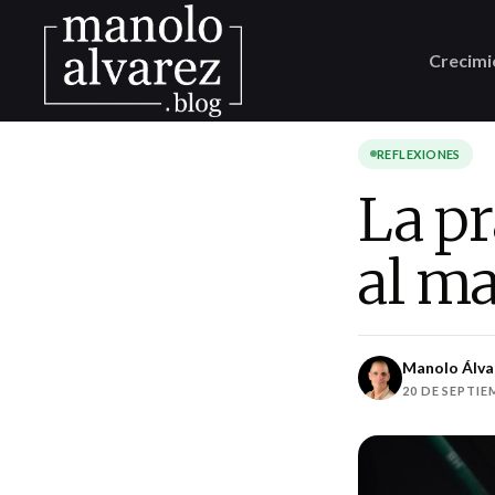
Crecimi
REFLEXIONES
La pr
al ma
Manolo Álva
20 DE SEPTIE