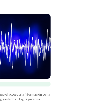
que el acceso a la información se ha
gigantados. Hoy, la persona
más información que los más
ace 20 años atrás.