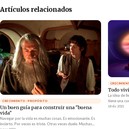
Artículos relacionados
CRECIMIEN
Todo viv
La idea de l
tiene una co
CRECIMIENTO · PROPÓSITO
habla de una
18 dic 2021
Un buen guía para construir una "buena
referencia a
vida"
segunda vida
Navegar por la vida es muchas cosas. Es emocionante. Es
una infidelid
incierto. Por veces es triste. Otras veces duele. Muchas
actividad cr