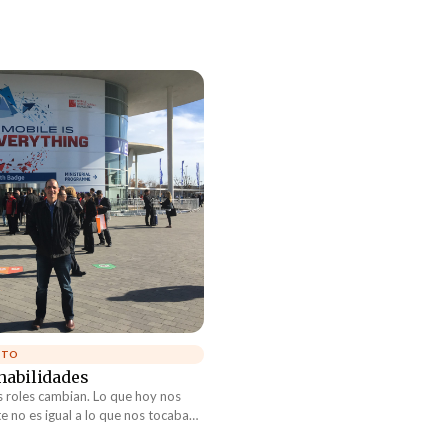
ITO
habilidades
s roles cambian. Lo que hoy nos
e no es igual a lo que nos tocaba
 cuantos años. Claro está que esto