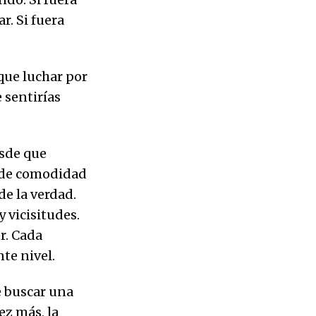
r. Si fuera
 que luchar por
e sentirías
sde que
 de comodidad
de la verdad.
y vicisitudes.
r. Cada
te nivel.
e buscar una
ez más, la