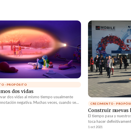
TO · PROPÓSITO
imos dos vidas
levar dos vidas al mismo tiempo usualmente
nnotación negativa. Muchas veces, cuando se
CRECIMIENTO · PROPÓS
 persona que tiene dos vidas, se hace
Construir nuevas 
 alguien que está escondiendo algo en su
El tiempo pasa y nuestro
 que no quiere que sea conocido. Puede ser
toca hacer definitivament
ad, un negocio ilegal o incluso algún tipo de
hacer hace tan solo unos
1 oct 2021
iminal aún más seria. Pero, ¿Y qué pasa si todos