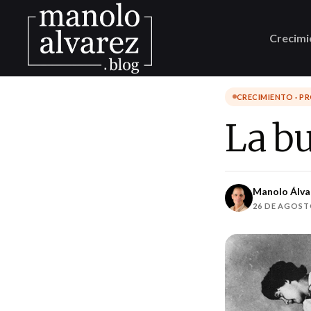
Crecimi
CRECIMIENTO · P
La b
Manolo Álva
26 DE AGOST