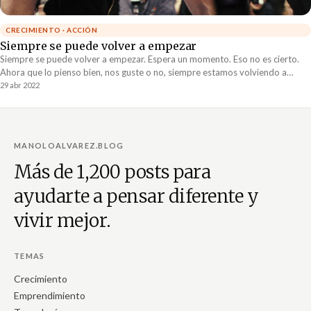
CRECIMIENTO · ACCIÓN
Siempre se puede volver a empezar
Siempre se puede volver a empezar. Espera un momento. Eso no es cierto.
Ahora que lo pienso bien, nos guste o no, siempre estamos volviendo a
empezar. No tenemos opción de NO volver a empezar.
29 abr 2022
MANOLOALVAREZ.BLOG
Más de 1,200 posts para
ayudarte a pensar diferente y
vivir mejor.
TEMAS
Crecimiento
Emprendimiento