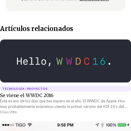
Artículos relacionados
TECNOLOGÍA · PROYECTOS
Se viene el WWDC 2016
Este es uno de los días que has espero en el año. El WWDC de Apple. Hoy
muy probablemente estaremos viendo la primer versión del IOS 10 y del
Mac OS 10.12....
13 jun 2016