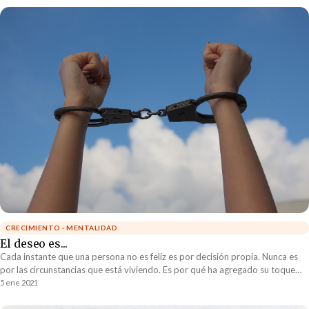
CRECIMIENTO · MENTALIDAD
El deseo es...
Cada instante que una persona no es feliz es por decisión propia. Nunca es
por las circunstancias que está viviendo. Es por qué ha agregado su toque
personal a la realidad y este toque personal no encaja con la realidad.
5 ene 2021