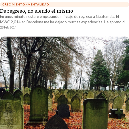
CRECIMIENTO · MENTALIDAD
De regreso, no siendo el mismo
En unos minutos estaré empezando mi viaje de regreso a Guatemala. El
MWC 2,014 en Barcelona me ha dejado muchas experiencias. He aprendido
bastante. Claramente...
28 feb 2014