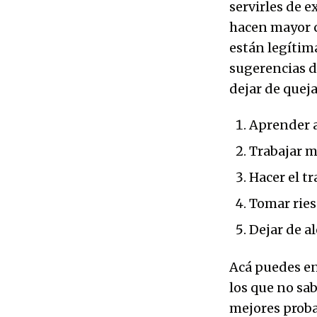
servirles de 
hacen mayor c
están legítima
sugerencias d
dejar de quej
Aprender 
Trabajar m
Hacer el tr
Tomar rie
Dejar de a
Acá puedes en
los que no sab
mejores proba