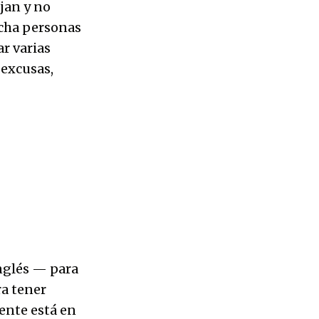
jan y no
ucha personas
ar varias
 excusas,
nglés — para
ra tener
ente está en