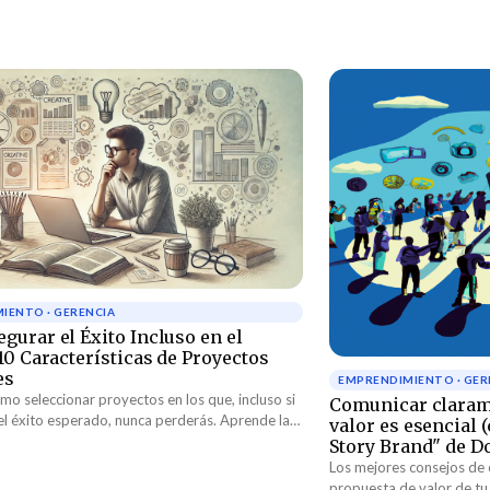
IENTO · GERENCIA
gurar el Éxito Incluso en el
10 Características de Proyectos
es
EMPRENDIMIENTO · GER
o seleccionar proyectos en los que, incluso si
Comunicar claram
el éxito esperado, nunca perderás. Aprende las
valor es esencial 
sticas clave de los proyectos que transforman
Story Brand" de D
tento en una oportunidad de crecimiento y
Los mejores consejos de
continuo.
propuesta de valor de tu emprend