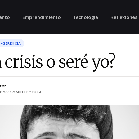
ento
Emprendimiento
Tecnología
Reflexiones
· GERENCIA
 crisis o seré yo?
rez
E 2009
·
2 MIN LECTURA