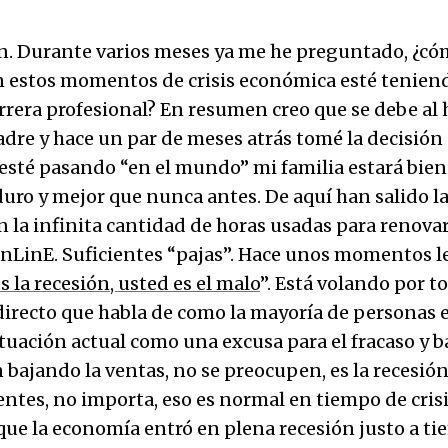
en. Durante varios meses ya me he preguntado, ¿c
n estos momentos de crisis económica esté tenien
rrera profesional? En resumen creo que se debe al
adre y hace un par de meses atrás tomé la decisión
esté pasando “en el mundo” mi familia estará bien
duro y mejor que nunca antes. De aquí han salido la
n la infinita cantidad de horas usadas para renovar
inE. Suficientes “pajas”. Hace unos momentos le
s la recesión, usted es el malo
”. Está volando por t
irecto que habla de como la mayoría de personas 
tuación actual como una excusa para el fracaso y ba
n bajando la ventas, no se preocupen, es la recesió
ntes, no importa, eso es normal en tiempo de crisis
 que la economía entró en plena recesión justo a t