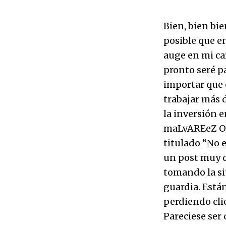
Bien, bien bi
posible que e
auge en mi ca
pronto seré p
importar que 
trabajar más 
la inversión e
maLvAREeZ OnL
titulado “
No e
un post muy d
tomando la si
guardia. Está
perdiendo clie
Pareciese ser