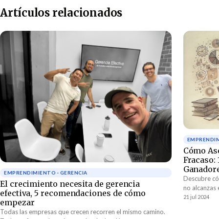
Artículos relacionados
EMPRENDIM
Cómo Ase
Fracaso: 
Ganador
EMPRENDIMIENTO · GERENCIA
Descubre cóm
El crecimiento necesita de gerencia
no alcanzas 
efectiva, 5 recomendaciones de cómo
10 caracterí
21 jul 2024
empezar
cualquier in
Todas las empresas que crecen recorren el mismo camino.
aprendizaje 