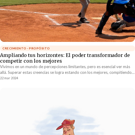
CRECIMIENTO · PROPÓSITO
Ampliando tus horizontes: El poder transformador de
competir con los mejores
Vivimos en un mundo de percepciones limitantes, pero es esencial ver más
allá. Superar estas creencias se logra estando con los mejores, compitiendo y
aprendiendo de ellos para redefinir nuestras posibilidades. Este desafío
22 mar 2024
constante contra la excelencia nos permite superar nuestras propias
barreras y expandir nuestros horizontes.