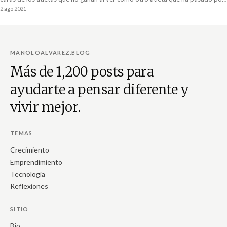
lo mismo que ellos disfruta de la victoria.
2 ago 2021
MANOLOALVAREZ.BLOG
Más de 1,200 posts para
ayudarte a pensar diferente y
vivir mejor.
TEMAS
Crecimiento
Emprendimiento
Tecnología
Reflexiones
SITIO
Bio