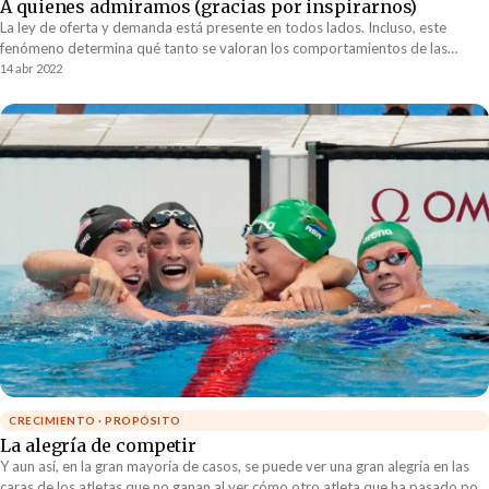
A quienes admiramos (gracias por inspirarnos)
La ley de oferta y demanda está presente en todos lados. Incluso, este
fenómeno determina qué tanto se valoran los comportamientos de las
personas. Aquellos comportamientos escasos son los que más se estiman.
14 abr 2022
CRECIMIENTO · PROPÓSITO
La alegría de competir
Y aun así, en la gran mayoría de casos, se puede ver una gran alegría en las
caras de los atletas que no ganan al ver cómo otro atleta que ha pasado por