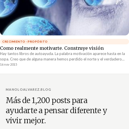
CRECIMIENTO · PROPÓSITO
Como realmente motivarte. Construye visión
Hay tantos libros de autoayuda. La palabra motivación aparece hasta en la
sopa. Creo que de alguna manera hemos perdido el norte y el verdadero
valor de lo que...
16 nov 2015
MANOLOALVAREZ.BLOG
Más de 1,200 posts para
ayudarte a pensar diferente y
vivir mejor.