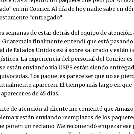
embre USPS reportó un paquete que pedí por Amaz
do” en mi Courier. Al día de hoy nadie sabe en dón
estamente “entregado”.
s semanas de estar detrás del equipo de atención a
n Guatemala finalmente entendí que está pasando. 
al de Estados Unidos está sobre saturado y están 
ísticos. La experiencia del personal del Courier e
se están enviando vía USPS están siendo entregad
quivocadas. Los paquetes parece ser que no se pier
ntualmente aparecen. El tiempo más largo en que
aparecer es de 45 días.
nte de atención al cliente me comentó que Amazon
blema y están enviando reemplazos de los paquete
que ponen un reclamo. Me recomendó empezar ese 