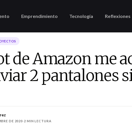
ento
Emprendimiento
Tecnología
Reflexiones
ROYECTOS
ot de Amazon me a
viar 2 pantalones s
rez
MBRE DE 2020
·
2 MIN LECTURA