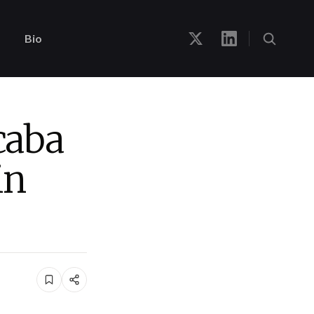
Bio
caba
in