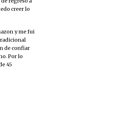
 de regreso a
edo creer lo
mazon y me fui
tradicional
ón de confiar
no. Por lo
de 45