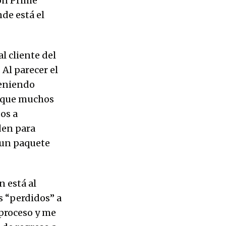
on Prime
de está el
l cliente del
Al parecer el
teniendo
s que muchos
os a
den para
 un paquete
 está al
s “perdidos” a
proceso y me