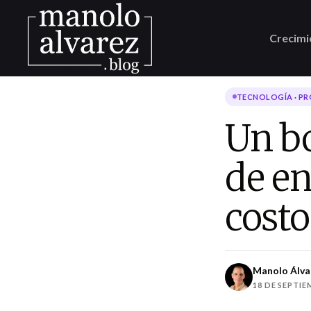
Crecimi
TECNOLOGÍA · P
Un b
de en
costo
Manolo Álva
18 DE SEPTIE