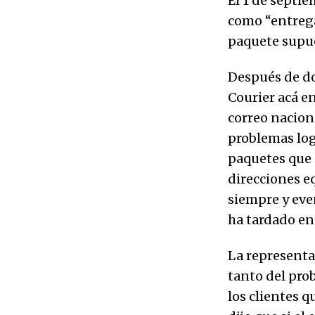
El 1 de septi
como “entrega
paquete supu
Después de do
Courier acá e
correo nacion
problemas log
paquetes que 
direcciones e
siempre y eve
ha tardado en 
La representa
tanto del pro
los clientes 