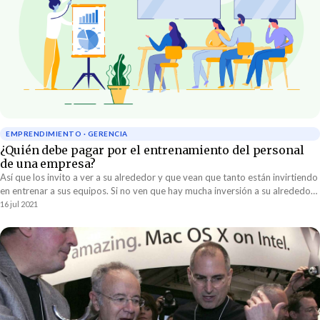
EMPRENDIMIENTO · GERENCIA
¿Quién debe pagar por el entrenamiento del personal
de una empresa?
Así que los invito a ver a su alrededor y que vean que tanto están invirtiendo
en entrenar a sus equipos. Si no ven que hay mucha inversión a su alrededor
pueden estar seguros que son sus clientes los que están pagando por el
16 jul 2021
entrenamiento de su personal. Mucho cuidado.