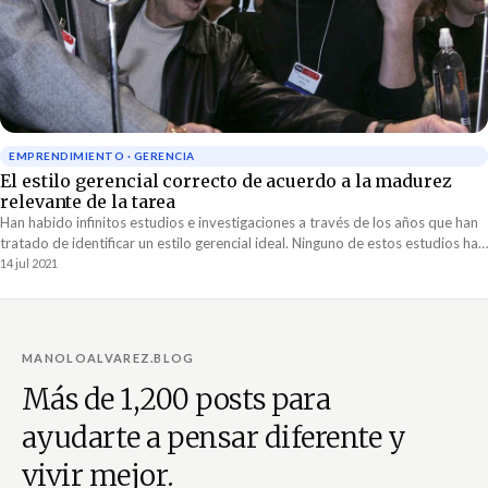
EMPRENDIMIENTO · GERENCIA
El estilo gerencial correcto de acuerdo a la madurez
relevante de la tarea
Han habido infinitos estudios e investigaciones a través de los años que han
tratado de identificar un estilo gerencial ideal. Ninguno de estos estudios ha
podido identificar un sólo estilo gerencial que sea el mejor.
14 jul 2021
MANOLOALVAREZ.BLOG
Más de 1,200 posts para
ayudarte a pensar diferente y
vivir mejor.