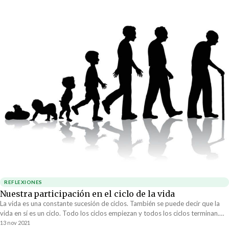
REFLEXIONES
Nuestra participación en el ciclo de la vida
La vida es una constante sucesión de ciclos. También se puede decir que la
vida en sí es un ciclo. Todo los ciclos empiezan y todos los ciclos terminan.
Nada es permanente y todo tiene que nacer al igual que todo tiene que
13 nov 2021