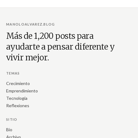
nace hasta el último suspiro que llega antes de morir. He visto este lugar. Es
un lugar real y no es un sueño utópico que creemos que tan solo puede
existir en las palabras de esa novela perfecta escrita por un escritor con una
gran imaginación. Créanme, este lugar existe y está mucho más cerca de lo
MANOLOALVAREZ.BLOG
que nos han enseñado a creer.
Más de 1,200 posts para
ayudarte a pensar diferente y
vivir mejor.
TEMAS
Crecimiento
Emprendimiento
Tecnología
Reflexiones
SITIO
Bio
Archivo